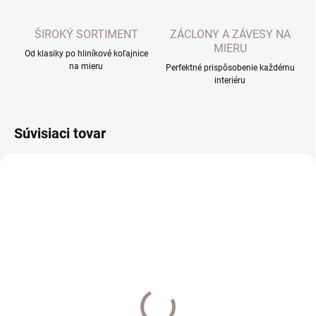
ŠIROKÝ SORTIMENT
ZÁCLONY A ZÁVESY NA
MIERU
Od klasiky po hliníkové koľajnice
na mieru
Perfektné prispôsobenie každému
interiéru
Súvisiaci tovar
VYHOTOVENIE NA MIERU 7-14 DNÍ
VYHOTOVENIE NA MIERU 7-14 DNÍ
Hliníková koľajnica
Hliníková koľajnica
Decolino strieborna
Decolino biela