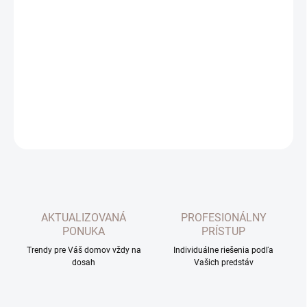
−
+
Pridať do košíka
Dekoračná látka Malorka. Prírodný vzhľad, pevná látka. Vhodná
na závesy, vankúšiky, obrusy. Zloženie 65% bavlna, 35% polyester.
Farba biela.
DETAILNÉ INFORMÁCIE
OPÝTAŤ SA
AKTUALIZOVANÁ
PROFESIONÁLNY
PONUKA
PRÍSTUP
Trendy pre Váš domov vždy na
Individuálne riešenia podľa
dosah
Vašich predstáv