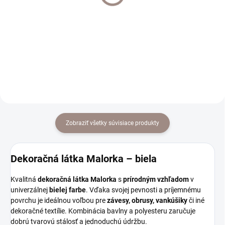
€25
€20
od
od
od €20,33 bez DPH
od €16,26 bez DPH
Detail
Detail
Zobraziť všetky súvisiace produkty
Dekoračná látka Malorka – biela
Kvalitná
dekoračná látka Malorka
s
prírodným vzhľadom
v
univerzálnej
bielej farbe
. Vďaka svojej pevnosti a príjemnému
povrchu je ideálnou voľbou pre
závesy, obrusy, vankúšiky
či iné
dekoračné textílie. Kombinácia bavlny a polyesteru zaručuje
dobrú tvarovú stálosť a jednoduchú údržbu.