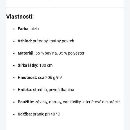
Vlastnosti:
Farba:
biela
Vzhľad:
prírodný, matný povrch
Materiál:
65 % bavlna, 35 % polyester
Šírka látky:
180 cm
Hmotnosť:
cca 206 g/m²
Hrúbka:
stredná, pevná tkanina
Použitie:
závesy, obrusy, vankúšiky, interiérové dekorácie
Údržba:
pranie pri 40 °C