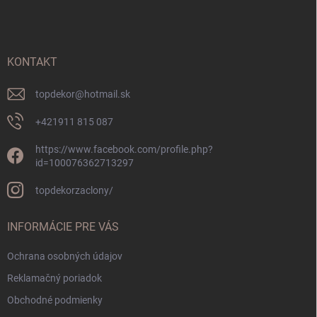
p
ä
t
i
KONTAKT
e
topdekor
@
hotmail.sk
+421911 815 087
https://www.facebook.com/profile.php?
id=100076362713297
topdekorzaclony/
INFORMÁCIE PRE VÁS
Ochrana osobných údajov
Reklamačný poriadok
Obchodné podmienky