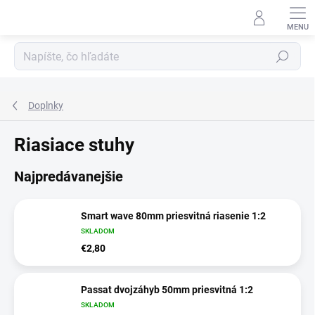
Prejsť
na
obsah
Hľadať
Doplnky
Riasiace stuhy
Najpredávanejšie
Smart wave 80mm priesvitná riasenie 1:2
SKLADOM
€2,80
Passat dvojzáhyb 50mm priesvitná 1:2
SKLADOM