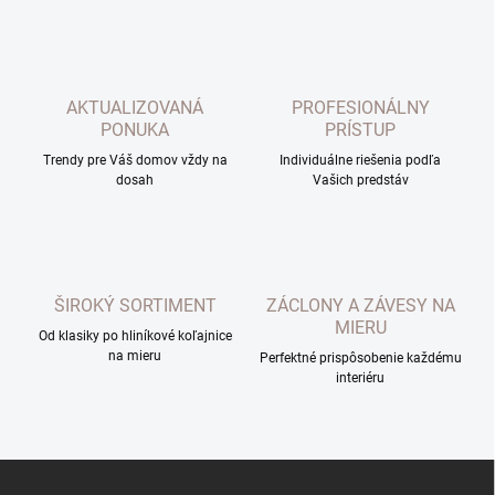
l
á
d
a
c
AKTUALIZOVANÁ
PROFESIONÁLNY
i
PONUKA
PRÍSTUP
e
p
Trendy pre Váš domov vždy na
Individuálne riešenia podľa
dosah
r
Vašich predstáv
v
k
y
v
ý
ŠIROKÝ SORTIMENT
ZÁCLONY A ZÁVESY NA
p
MIERU
i
Od klasiky po hliníkové koľajnice
s
na mieru
Perfektné prispôsobenie každému
u
interiéru
Z
á