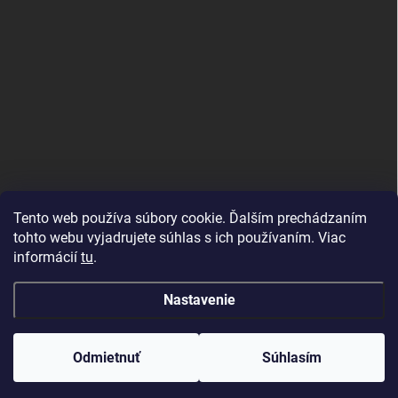
Tento web používa súbory cookie. Ďalším prechádzaním
tohto webu vyjadrujete súhlas s ich používaním. Viac
informácií
tu
.
Nastavenie
Copyright 2026
Topdekor.sk
. Všetky práva vyhradené.
Created by Gaelta
Odmietnuť
Súhlasím
Vytvoril Shoptet