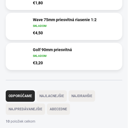
€1,80
Wave 75mm priesvitná riasenie 1:2
SKLADOM
€4,50
Golf 90mm priesvitná
SKLADOM
€3,20
R
a
ODPORÚČAME
NAJLACNEJŠIE
NAJDRAHŠIE
d
e
NAJPREDÁVANEJŠIE
ABECEDNE
n
i
10
položiek celkom
e