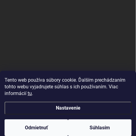
Tento web používa súbory cookie. Ďalším prechádzaním
tohto webu vyjadrujete súhlas s ich používaním. Viac
informácií
tu
.
Nastavenie
Copyright 2026
Topdekor.sk
. Všetky práva vyhradené.
Created by Gaelta
Odmietnuť
Súhlasím
Vytvoril Shoptet