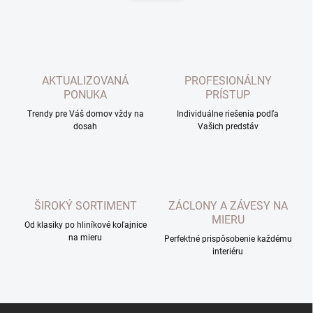
d
n
a
k
c
o
i
e
v
p
a
r
AKTUALIZOVANÁ
PROFESIONÁLNY
n
v
PONUKA
PRÍSTUP
i
k
Trendy pre Váš domov vždy na
Individuálne riešenia podľa
e
y
dosah
Vašich predstáv
v
ý
p
i
s
u
ŠIROKÝ SORTIMENT
ZÁCLONY A ZÁVESY NA
MIERU
Od klasiky po hliníkové koľajnice
na mieru
Perfektné prispôsobenie každému
interiéru
Z