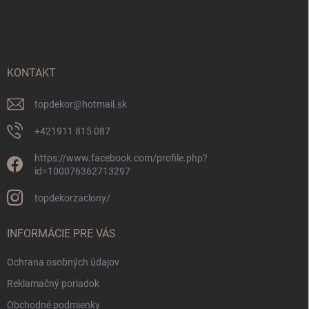
á
p
ä
t
i
KONTAKT
e
topdekor
@
hotmail.sk
+421911 815 087
https://www.facebook.com/profile.php?
id=100076362713297
topdekorzaclony/
INFORMÁCIE PRE VÁS
Ochrana osobných údajov
Reklamačný poriadok
Obchodné podmienky