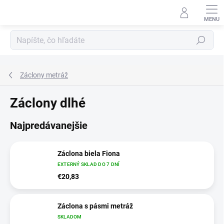
Prejsť
na
obsah
Hľadať
Záclony metráž
Záclony dlhé
Najpredávanejšie
Záclona biela Fiona
EXTERNÝ SKLAD DO 7 DNÍ
€20,83
Záclona s pásmi metráž
SKLADOM