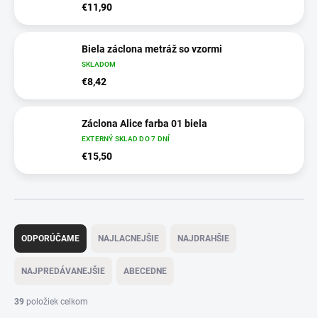
€11,90
Biela záclona metráž so vzormi
SKLADOM
€8,42
Záclona Alice farba 01 biela
EXTERNÝ SKLAD DO 7 DNÍ
€15,50
R
a
ODPORÚČAME
NAJLACNEJŠIE
NAJDRAHŠIE
d
e
NAJPREDÁVANEJŠIE
ABECEDNE
n
i
39
položiek celkom
e