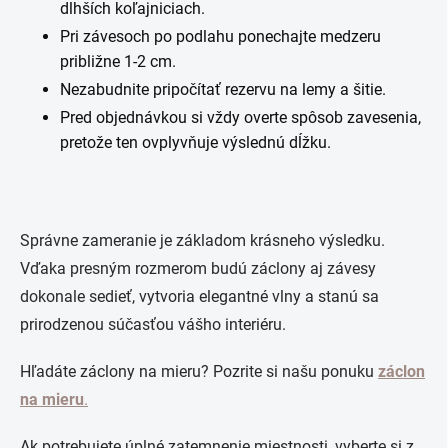
dlhších koľajniciach.
Pri závesoch po podlahu ponechajte medzeru
približne 1-2 cm.
Nezabudnite pripočítať rezervu na lemy a šitie.
Pred objednávkou si vždy overte spôsob zavesenia,
pretože ten ovplyvňuje výslednú dĺžku.
Správne zameranie je základom krásneho výsledku.
Vďaka presným rozmerom budú záclony aj závesy
dokonale sedieť, vytvoria elegantné vlny a stanú sa
prirodzenou súčasťou vášho interiéru.
Hľadáte záclony na mieru? Pozrite si našu ponuku
záclon
na mieru
.
Ak potrebujete úplné zatemnenie miestnosti, vyberte si z