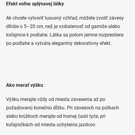
Efekt voľne splývavej látky
Ak chcete vytvoriť luxusný vzhľad, môžete zvoliť závesy
dlhšie o 5–20 cm, než je vzdialenosť od garniže alebo
koľajnice k podlahe. Látka sa potom jemne rozprestiera
po podlahe a vytvára elegantný dekoratívny efekt.
Ako merať výšku
:
Výšku merajte vždy od miesta zavesenia až po
požadovanú konečnú dĺžku. Pri závesoch na pútkach
alebo krúžkoch merajte od hornej časti tyče, pri
koľajničkách od miesta uchytenia jazdcov.