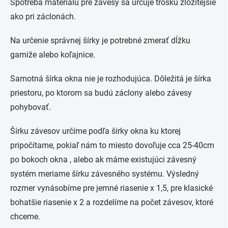
Spotreba materiálu pre závesy sa určuje trošku zložitejšie
ako pri záclonách.
Na určenie správnej šírky je potrebné zmerať dĺžku
garniže alebo koľajnice.
Samotná šírka okna nie je rozhodujúca. Dôležitá je šírka
priestoru, po ktorom sa budú záclony alebo závesy
pohybovať.
Šírku závesov určíme podľa šírky okna ku ktorej
pripočítame, pokiaľ nám to miesto dovoľuje cca 25-40cm
po bokoch okna , alebo ak máme existujúci závesný
systém meriame šírku závesného systému. Výsledný
rozmer vynásobíme pre jemné riasenie x 1,5, pre klasické
bohatšie riasenie x 2 a rozdelíme na počet závesov, ktoré
chceme.