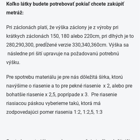
Koľko látky budete potrebovať pokiaľ chcete zakúpiť
metráž:
Pri záclonách platí, že výška záclony je z výroby pri
krátkych záclonách 150, 180 alebo 220cm, pri dlhých je to
280,290,300, predĺžené verzie 330,340,360cm. Výška sa
následne pri šití upravuje na požadovanú potrebnú
výšku.
Pre spotrebu materiálu je pre nás dôležitá šírka, ktorú
navýšime o riasenie a to pre pekné riasenie x 2, alebo pre
bohatšie riasenie x 2,5, poprípade x 3. Pre riasenie
riasiacou páskou vyberieme takú, ktorá má
zodpovedajúci pomer riasenia 1:2, 1:2,5, 1:3