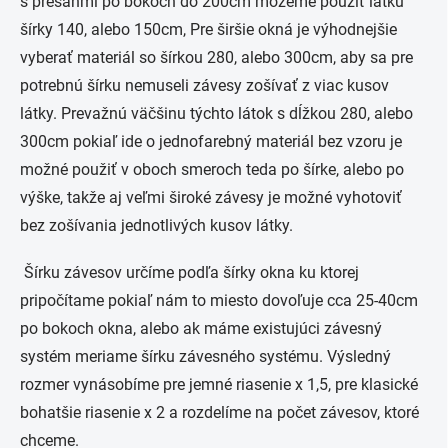
s presahmi po bokoch do 200cm môžeme použiť látku
šírky 140, alebo 150cm, Pre širšie okná je výhodnejšie
vyberať materiál so šírkou 280, alebo 300cm, aby sa pre
potrebnú šírku nemuseli závesy zošívať z viac kusov
látky. Prevažnú väčšinu týchto látok s dĺžkou 280, alebo
300cm pokiaľ ide o jednofarebný materiál bez vzoru je
možné použiť v oboch smeroch teda po šírke, alebo po
výške, takže aj veľmi široké závesy je možné vyhotoviť
bez zošívania jednotlivých kusov látky.
Šírku závesov určíme podľa šírky okna ku ktorej
pripočítame pokiaľ nám to miesto dovoľuje cca 25-40cm
po bokoch okna, alebo ak máme existujúci závesný
systém meriame šírku závesného systému. Výsledný
rozmer vynásobíme pre jemné riasenie x 1,5, pre klasické
bohatšie riasenie x 2 a rozdelíme na počet závesov, ktoré
chceme.