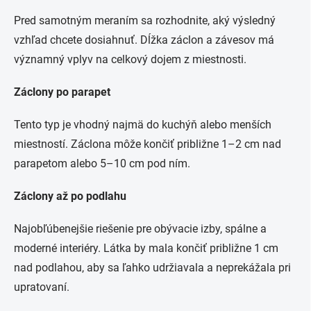
Pred samotným meraním sa rozhodnite, aký výsledný
vzhľad chcete dosiahnuť. Dĺžka záclon a závesov má
významný vplyv na celkový dojem z miestnosti.
Záclony po parapet
Tento typ je vhodný najmä do kuchýň alebo menších
miestností. Záclona môže končiť približne 1–2 cm nad
parapetom alebo 5–10 cm pod ním.
Záclony až po podlahu
Najobľúbenejšie riešenie pre obývacie izby, spálne a
moderné interiéry. Látka by mala končiť približne 1 cm
nad podlahou, aby sa ľahko udržiavala a neprekážala pri
upratovaní.