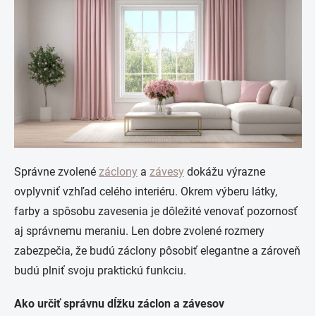
Správne zvolené
záclony
a
závesy
dokážu výrazne
ovplyvniť vzhľad celého interiéru. Okrem výberu látky,
farby a spôsobu zavesenia je dôležité venovať pozornosť
aj správnemu meraniu. Len dobre zvolené rozmery
zabezpečia, že budú záclony pôsobiť elegantne a zároveň
budú plniť svoju praktickú funkciu.
Ako určiť správnu dĺžku záclon a závesov