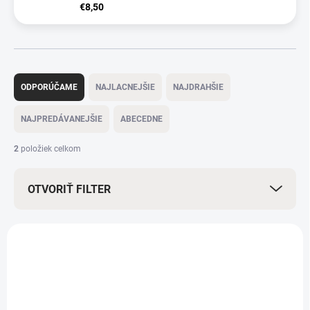
€8,50
R
a
ODPORÚČAME
NAJLACNEJŠIE
NAJDRAHŠIE
d
e
NAJPREDÁVANEJŠIE
ABECEDNE
n
i
2
položiek celkom
e
p
OTVORIŤ FILTER
r
o
d
V
u
ý
k
p
t
i
o
s
v
p