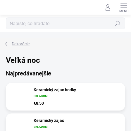
Prejsť
na
obsah
Hľadať
Dekorácie
Veľká noc
Najpredávanejšie
Keramický zajac bodky
SKLADOM
€8,50
Keramický zajac
SKLADOM