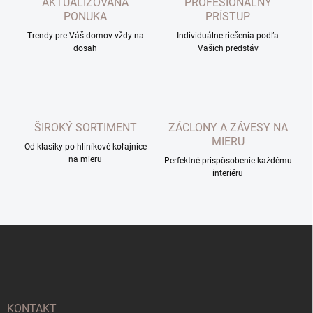
AKTUALIZOVANÁ
PROFESIONÁLNY
i
PONUKA
PRÍSTUP
e
p
Trendy pre Váš domov vždy na
Individuálne riešenia podľa
dosah
r
Vašich predstáv
v
k
y
v
ý
ŠIROKÝ SORTIMENT
ZÁCLONY A ZÁVESY NA
p
MIERU
i
Od klasiky po hliníkové koľajnice
s
na mieru
Perfektné prispôsobenie každému
u
interiéru
Z
á
p
ä
t
i
KONTAKT