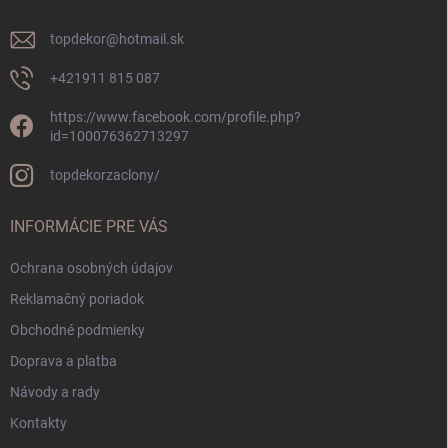
e
topdekor
@
hotmail.sk
+421911 815 087
https://www.facebook.com/profile.php?
id=100076362713297
topdekorzaclony/
INFORMÁCIE PRE VÁS
Ochrana osobných údajov
Reklamačný poriadok
Obchodné podmienky
Doprava a platba
Návody a rady
Kontakty