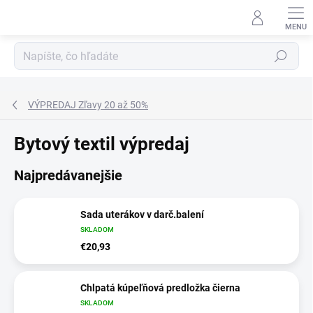
Prejsť
na
obsah
Hľadať
VÝPREDAJ Zľavy 20 až 50%
Bytový textil výpredaj
Najpredávanejšie
Sada uterákov v darč.balení
SKLADOM
€20,93
Chlpatá kúpeľňová predložka čierna
SKLADOM