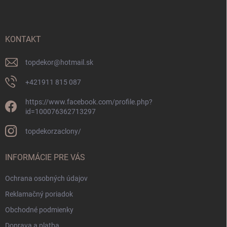
p
ä
t
i
KONTAKT
e
topdekor
@
hotmail.sk
+421911 815 087
https://www.facebook.com/profile.php?
id=100076362713297
topdekorzaclony/
INFORMÁCIE PRE VÁS
Ochrana osobných údajov
Reklamačný poriadok
Obchodné podmienky
Doprava a platba