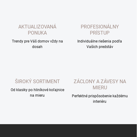
l
á
d
a
c
AKTUALIZOVANÁ
PROFESIONÁLNY
i
PONUKA
PRÍSTUP
e
p
Trendy pre Váš domov vždy na
Individuálne riešenia podľa
dosah
r
Vašich predstáv
v
k
y
v
ý
ŠIROKÝ SORTIMENT
ZÁCLONY A ZÁVESY NA
p
MIERU
i
Od klasiky po hliníkové koľajnice
s
na mieru
Perfektné prispôsobenie každému
u
interiéru
Z
á