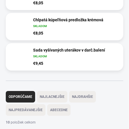
€8,05
Chlpatá kúpeľňová predložka krémová
SKLADOM
€8,05
Sada vyšívaných uterákov v darč.balení
SKLADOM
€9,45
R
a
ODPORÚČAME
NAJLACNEJŠIE
NAJDRAHŠIE
d
e
NAJPREDÁVANEJŠIE
ABECEDNE
n
i
10
položiek celkom
e