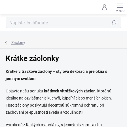
Prejsť
na
obsah
Hľadať
Záclony
Krátke záclonky
Krátke vitrážkové záclony – štýlová dekorácia pre okná s
jemným svetlom
Objavte našu ponuku
krátkych vitrážkových záclon
, ktoré sú
ideálne na ozvláštnenie kuchýň, kúpeľní alebo menších okien.
Tieto záclony poskytujú decentnú súkromnú ochranu pri
zachovaní priepustnosti svetla a vzdušnosti.
Vyrobené z ľahkých materiálov, s jemnými vzormi alebo