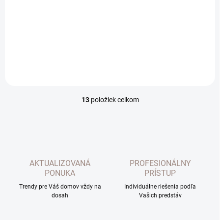
€4,20
/ m
€3,41 bez DPH
Do košíka
13
položiek celkom
O
v
l
á
d
a
c
AKTUALIZOVANÁ
PROFESIONÁLNY
i
PONUKA
PRÍSTUP
e
p
Trendy pre Váš domov vždy na
Individuálne riešenia podľa
dosah
r
Vašich predstáv
v
k