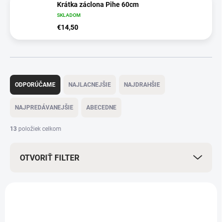
Krátka záclona Pihe 60cm
SKLADOM
€14,50
R
a
ODPORÚČAME
NAJLACNEJŠIE
NAJDRAHŠIE
d
e
NAJPREDÁVANEJŠIE
ABECEDNE
n
i
13
položiek celkom
e
p
OTVORIŤ FILTER
r
o
d
V
u
ý
TOP
k
p
t
i