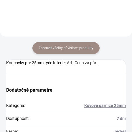
Do košíka
Do košíka
Zobraziť všetky súvisiace produkty
Koncovky pre 25mm tyče Interier Art. Cena za pár.
Dodatočné parametre
Kategória
:
Kovové garniže 25mm
Dostupnosť
:
7 dní
Farba
:
nickel