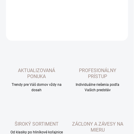
−
+
Pridať do košíka
DETAILNÉ INFORMÁCIE
OPÝTAŤ SA
AKTUALIZOVANÁ
PROFESIONÁLNY
PONUKA
PRÍSTUP
Trendy pre Váš domov vždy na
Individuálne riešenia podľa
dosah
Vašich predstáv
ŠIROKÝ SORTIMENT
ZÁCLONY A ZÁVESY NA
MIERU
Od klasiky po hliníkové koľajnice