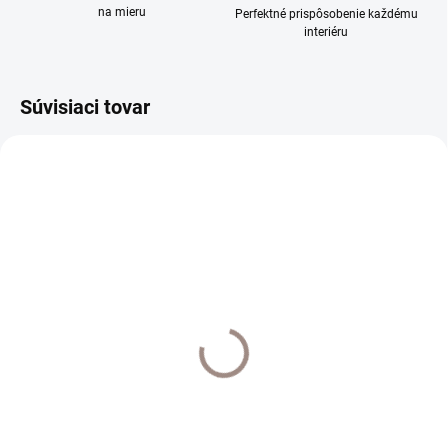
na mieru
Perfektné prispôsobenie každému
interiéru
Súvisiaci tovar
EXTERNÝ SKLAD DO 7 DNÍ
SKLADOM
Štipec Klasik k I profilu
Spiral háčik k drážkovým
20ks farba strieborná
tyčiam 20ks
€9,50
€2
€7,72 bez DPH
€1,63 bez DPH