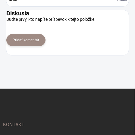
Diskusia
Buďte prvý, kto napíše príspevok k tejto položke.
Pridať komentár
Z
á
p
ä
t
i
KONTAKT
e