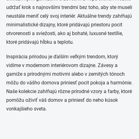
udržať krok s najnovšími trendmi bez toho, aby ste museli
neustále meniť celý svoj interiér. Aktuálne trendy zahŕňajú
minimalistické dizajny, ktoré pridávajú priestoru pocit
otvorenosti a sviežosti, ako aj bohaté, luxusné textílie,
ktoré pridávajú hĺbku a teplotu.
Inspirácia prírodou je ďalším veľkým trendom, ktorý
vidíme v modernom interiérovom dizajne. Závesy a
garniže s prírodnými motívmi alebo v zemitých tónoch
môžu do vášho domova priniesť pocit pokoja a harmónie.
Naše kolekcie zahŕňajú rôzne prírodné vzory a farby, ktoré
pomôžu oživiť váš domov a priniesť do neho kúsok
vonkajšieho sveta.