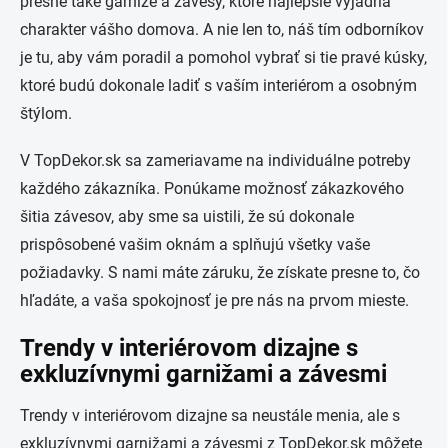
presne také garniže a závesy, ktoré najlepšie vyjadria
charakter vášho domova. A nie len to, náš tím odborníkov
je tu, aby vám poradil a pomohol vybrať si tie pravé kúsky,
ktoré budú dokonale ladiť s vaším interiérom a osobným
štýlom.
V TopDekor.sk sa zameriavame na individuálne potreby
každého zákazníka. Ponúkame možnosť zákazkového
šitia závesov, aby sme sa uistili, že sú dokonale
prispôsobené vašim oknám a splňujú všetky vaše
požiadavky. S nami máte záruku, že získate presne to, čo
hľadáte, a vaša spokojnosť je pre nás na prvom mieste.
Trendy v interiérovom dizajne s
exkluzívnymi garnižami a závesmi
Trendy v interiérovom dizajne sa neustále menia, ale s
exkluzívnymi garnižami a závesmi z TopDekor.sk môžete