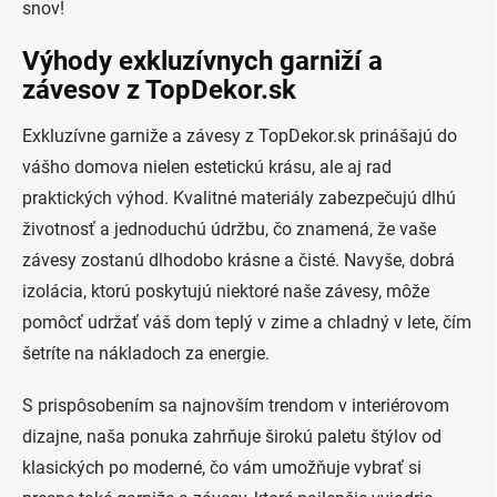
snov!
Výhody exkluzívnych garniží a
závesov z TopDekor.sk
Exkluzívne garniže a závesy z TopDekor.sk prinášajú do
vášho domova nielen estetickú krásu, ale aj rad
praktických výhod. Kvalitné materiály zabezpečujú dlhú
životnosť a jednoduchú údržbu, čo znamená, že vaše
závesy zostanú dlhodobo krásne a čisté. Navyše, dobrá
izolácia, ktorú poskytujú niektoré naše závesy, môže
pomôcť udržať váš dom teplý v zime a chladný v lete, čím
šetríte na nákladoch za energie.
S prispôsobením sa najnovším trendom v interiérovom
dizajne, naša ponuka zahrňuje širokú paletu štýlov od
klasických po moderné, čo vám umožňuje vybrať si