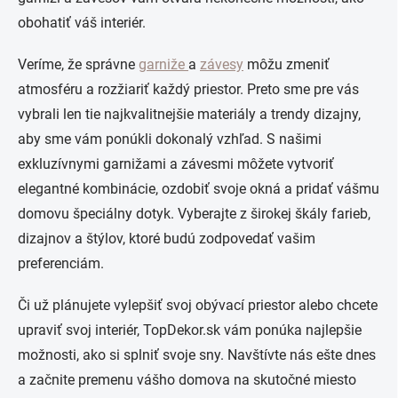
obohatiť váš interiér.
Veríme, že správne
garniže
a
závesy
môžu zmeniť
atmosféru a rozžiariť každý priestor. Preto sme pre vás
vybrali len tie najkvalitnejšie materiály a trendy dizajny,
aby sme vám ponúkli dokonalý vzhľad. S našimi
exkluzívnymi garnižami a závesmi môžete vytvoriť
elegantné kombinácie, ozdobiť svoje okná a pridať vášmu
domovu špeciálny dotyk. Vyberajte z širokej škály farieb,
dizajnov a štýlov, ktoré budú zodpovedať vašim
preferenciám.
Či už plánujete vylepšiť svoj obývací priestor alebo chcete
upraviť svoj interiér, TopDekor.sk vám ponúka najlepšie
možnosti, ako si splniť svoje sny. Navštívte nás ešte dnes
a začnite premenu vášho domova na skutočné miesto