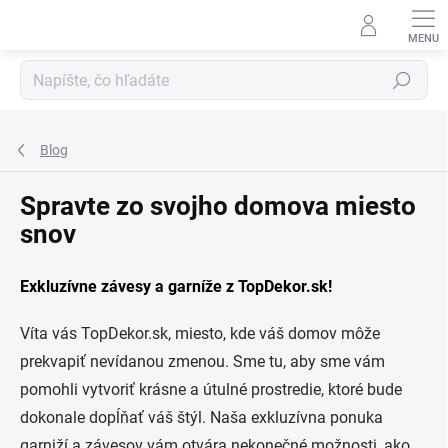
Prejsť
na
obsah
Hľadať
Blog
Spravte zo svojho domova miesto
snov
Exkluzívne závesy a garníže z TopDekor.sk!
Víta vás TopDekor.sk, miesto, kde váš domov môže
prekvapiť nevídanou zmenou. Sme tu, aby sme vám
pomohli vytvoriť krásne a útulné prostredie, ktoré bude
dokonale dopĺňať váš štýl. Naša exkluzívna ponuka
garniží a závesov vám otvára nekonečné možnosti, ako