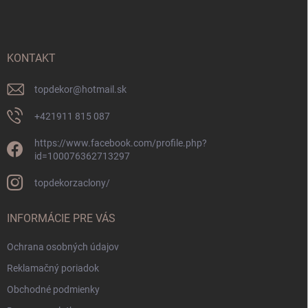
p
ä
t
i
KONTAKT
e
topdekor
@
hotmail.sk
+421911 815 087
https://www.facebook.com/profile.php?
id=100076362713297
topdekorzaclony/
INFORMÁCIE PRE VÁS
Ochrana osobných údajov
Reklamačný poriadok
Obchodné podmienky