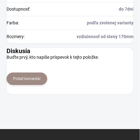
Dostupnosť
:
do 7dní
Farba
:
podľa zvolenej varianty
Rozmery
:
vzdialenosť od steny 170mm
Diskusia
Buďte prvý, kto napíše príspevok k tejto položke.
Pridať komentár
Z
á