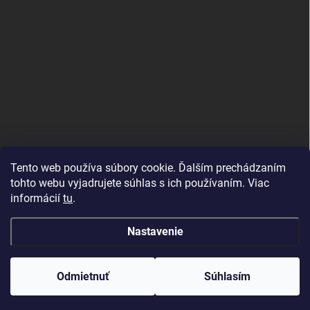
Tento web používa súbory cookie. Ďalším prechádzaním
tohto webu vyjadrujete súhlas s ich používaním. Viac
informácií
tu
.
Nastavenie
Copyright 2026
Topdekor.sk
. Všetky práva vyhradené.
Created by Gaelta
Odmietnuť
Súhlasím
Vytvoril Shoptet