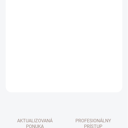
cena:
FARBA
MOŽNOSTI DORUČENIA
−
+
Pridať do košíka
Príslušenstvo k 16mm tyčiam. Držiak jednoduchý Klasik na dve
tyče. Cena za kus.
DETAILNÉ INFORMÁCIE
OPÝTAŤ SA
AKTUALIZOVANÁ
PROFESIONÁLNY
PONUKA
PRÍSTUP