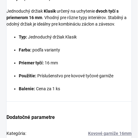
Jednoduchý držiak
Klasik
určený na uchytenie
dvoch tyčí s
priemerom 16 mm
. Vhodný pre rôzne typy interiérov. Stabilný a
odolný držiak je ideálny pre kombináciu záclon a závesov.
Typ:
Jednoduchý držiak Klasik
Farba:
podľa varianty
Priemer tyčí:
16 mm
Použitie:
Príslušenstvo pre kovové tyčové garniže
Balenie:
Cena za 1 ks
Dodatočné parametre
Kategória
:
Kovové garniže 16mm