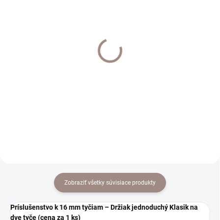
EXTERNÝ SKLAD DO 7 DNÍ
SKLADOM
Háčik do steny 29mm
Spiral háčik k drážkovým
sada 2ks farba mat
tyčiam 20ks
chrom
€2
€5,20
€1,63 bez DPH
€4,23 bez DPH
Do košíka
Do košíka
Zobraziť všetky súvisiace produkty
Príslušenstvo k 16 mm tyčiam – Držiak jednoduchý Klasik na
dve tyče (cena za 1 ks)