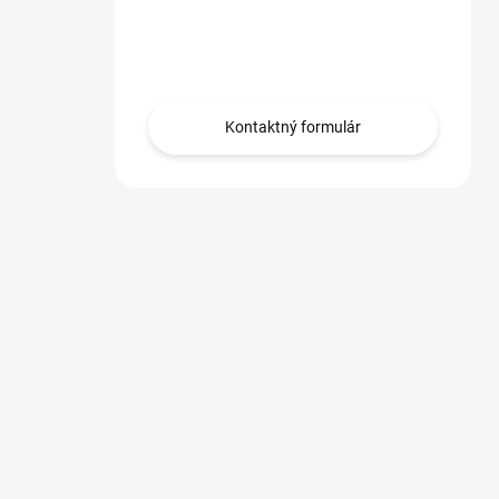
Máte otázku?
Obráťte sa na nás.
Kontaktný formulár