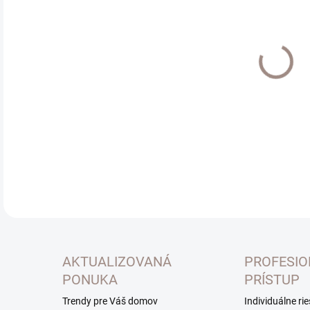
Jedn
SK
cena
MOŽ
DOR
Krá
mete
DETA
AKTUALIZOVANÁ
PROFESI
PONUKA
PRÍSTUP
Trendy pre Váš domov
Individuálne ri