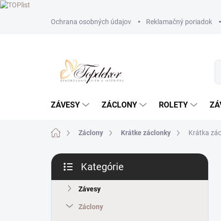
Prejsť
Ochrana osobných údajov
Reklamačný poriadok
na
obsah
ZÁVESY
ZÁCLONY
ROLETY
ZÁ
Domov
Záclony
Krátke záclonky
Krátka zá
B
Kategórie
o
Preskočiť
č
kategórie
n
Závesy
ý
Záclony
p