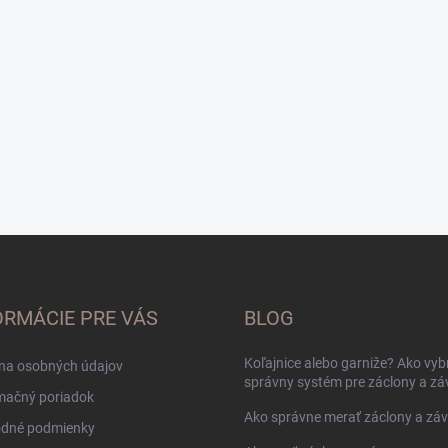
ORMÁCIE PRE VÁS
BLOG
Koľajnice alebo garniže? Ako vyb
na osobných údajov
správny systém pre záclony a zá
mačný poriadok
Ako správne merať záclony a zá
dné podmienky