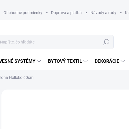
Obchodné podmienky
Doprava a platba
Návody a rady
K
Hľadať
VESNÉ SYSTÉMY
BYTOVÝ TEXTIL
DEKORÁCIE
clona Holloko 60cm
Neohodnotené
Podrobnosti hodnotenia
ZNAČKA
€
€13