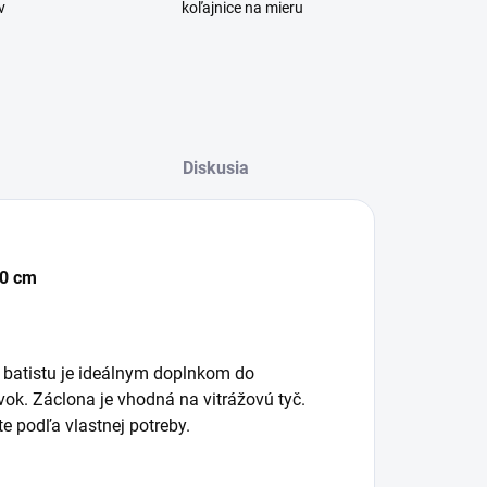
v
koľajnice na mieru
Diskusia
60 cm
 batistu je ideálnym doplnkom do
ok. Záclona je vhodná na vitrážovú tyč.
e podľa vlastnej potreby.