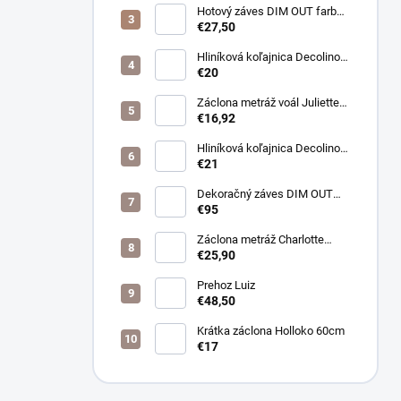
Hotový záves DIM OUT farba
cappuccino
€27,50
Hliníková koľajnica Decolino
čierna
€20
Záclona metráž voál Juliette
farba biela
€16,92
Hliníková koľajnica Decolino
bronz
€21
Dekoračný záves DIM OUT
Pierot farba 08
€95
nugát/cappuccino
Záclona metráž Charlotte
púdrová
€25,90
Prehoz Luiz
€48,50
Krátka záclona Holloko 60cm
€17