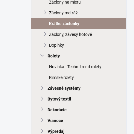
a
Záclony na mieru
n
Záclony metráž
e
l
Krátke záclonky
Záclony, závesy hotové
Doplnky
Rolety
Novinka - Techni trend rolety
Rímske rolety
Závesné systémy
Bytový textil
Dekorácie
Vianoce
Výpredaj