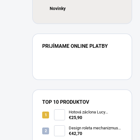
Novinky
PRIJÍMAME ONLINE PLATBY
TOP 10 PRODUKTOV
Hotová záclona Lucy
300x250cm tunel
€25,90
Design roleta mechanizmus
otvorený farba čierna /bez
€42,70
látky /