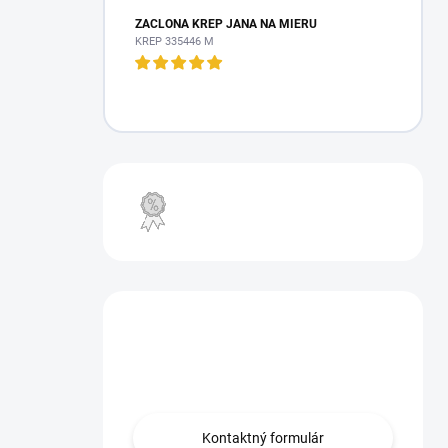
ZÁCLONA KREP JANA NA MIERU
KREP 335446 M
VÝPREDAJ
Máte otázku?
Obráťte sa na nás.
Kontaktný formulár