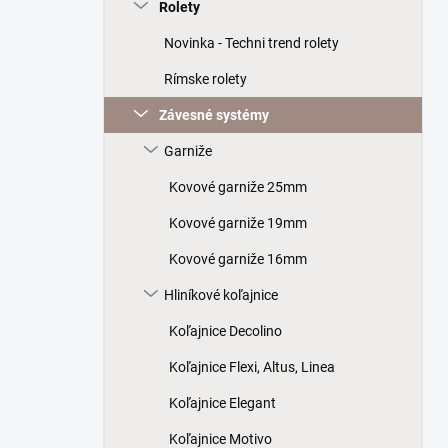
a
Rolety
n
Novinka - Techni trend rolety
e
l
Rímske rolety
Závesné systémy
Garniže
Kovové garniže 25mm
Kovové garniže 19mm
Kovové garniže 16mm
Hliníkové koľajnice
Koľajnice Decolino
Koľajnice Flexi, Altus, Linea
Koľajnice Elegant
Koľajnice Motivo