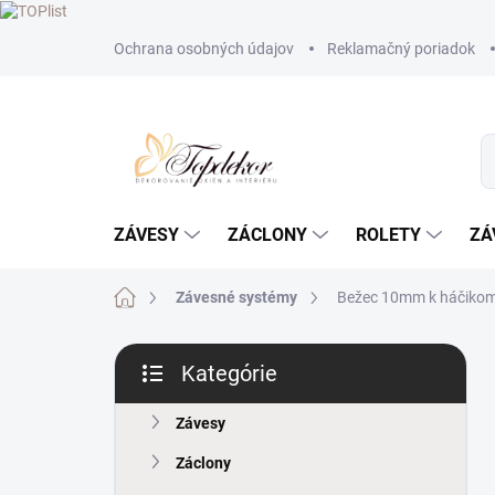
Prejsť
Ochrana osobných údajov
Reklamačný poriadok
na
obsah
ZÁVESY
ZÁCLONY
ROLETY
ZÁ
Domov
Závesné systémy
Bežec 10mm k háčikom 
B
Kategórie
o
Preskočiť
č
kategórie
n
Závesy
ý
Záclony
p