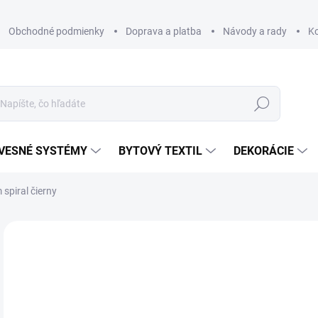
Obchodné podmienky
Doprava a platba
Návody a rady
K
Hľadať
VESNÉ SYSTÉMY
BYTOVÝ TEXTIL
DEKORÁCIE
spiral čierny
Neohodnotené
Podrobnosti hodnotenia
ZNAČKA
€
€0,