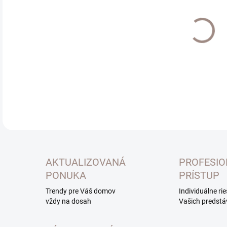
Jedn
EXT
cena
MOŽ
DOR
DETA
AKTUALIZOVANÁ
PROFESI
PONUKA
PRÍSTUP
Trendy pre Váš domov
Individuálne ri
vždy na dosah
Vašich predstá