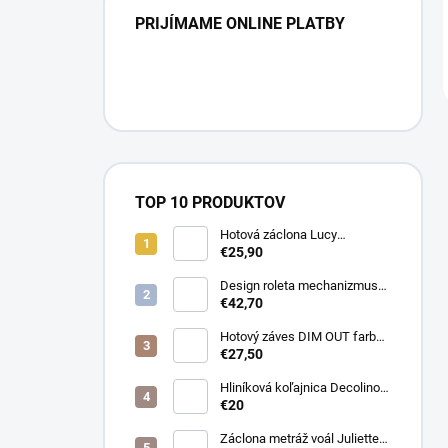
PRIJÍMAME ONLINE PLATBY
TOP 10 PRODUKTOV
Hotová záclona Lucy
300x250cm tunel
€25,90
Design roleta mechanizmus
otvorený farba čierna /bez
€42,70
látky /
Hotový záves DIM OUT farba
cappuccino
€27,50
Hliníková koľajnica Decolino
čierna
€20
Záclona metráž voál Juliette