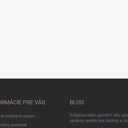
ORMÁCIE PRE VÁS
BLOG
Koľajnice alebo garniže? Ako vyb
na osobných údajov
správny systém pre záclony a zá
mačný poriadok