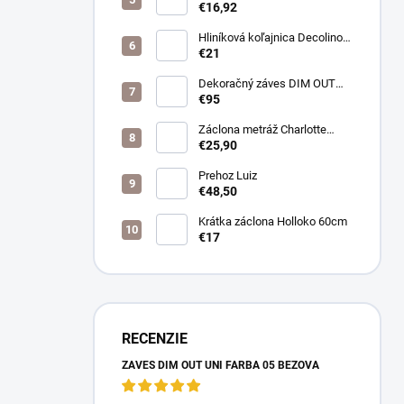
farba biela
€16,92
Hliníková koľajnica Decolino
bronz
€21
Dekoračný záves DIM OUT
Pierot farba 08
€95
nugát/cappuccino
Záclona metráž Charlotte
púdrová
€25,90
Prehoz Luiz
€48,50
Krátka záclona Holloko 60cm
€17
RECENZIE
ZÁVES DIM OUT UNI FARBA 05 BÉŽOVÁ