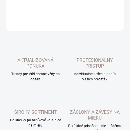
DETAILNÉ INFORMÁCIE
OPÝTAŤ SA
AKTUALIZOVANÁ
PROFESIONÁLNY
PONUKA
PRÍSTUP
Trendy pre Váš domov vždy na
Individuálne riešenia podľa
dosah
Vašich predstáv
ŠIROKÝ SORTIMENT
ZÁCLONY A ZÁVESY NA
MIERU
Od klasiky po hliníkové koľajnice
na mieru
Perfektné prispôsobenie každému