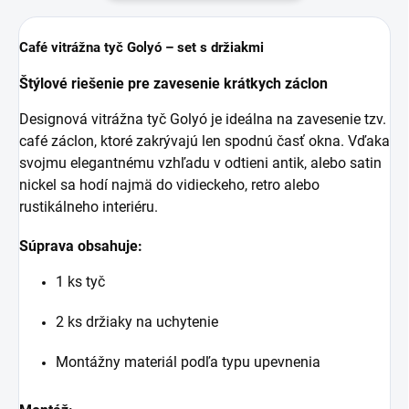
Café vitrážna tyč Golyó – set s držiakmi
Štýlové riešenie pre zavesenie krátkych záclon
Designová vitrážna tyč Golyó je ideálna na zavesenie tzv.
café záclon, ktoré zakrývajú len spodnú časť okna. Vďaka
svojmu elegantnému vzhľadu v odtieni antik, alebo satin
nickel sa hodí najmä do vidieckeho, retro alebo
rustikálneho interiéru.
Súprava obsahuje:
1 ks tyč
2 ks držiaky na uchytenie
Montážny materiál podľa typu upevnenia