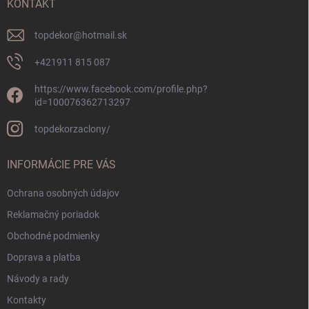
i
KONTAKT
e
topdekor
@
hotmail.sk
+421911 815 087
https://www.facebook.com/profile.php?
id=100076362713297
topdekorzaclony/
INFORMÁCIE PRE VÁS
Ochrana osobných údajov
Reklamačný poriadok
Obchodné podmienky
Doprava a platba
Návody a rady
Kontakty