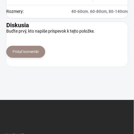
Rozmery
:
40-60cm. 60-80cm, 80-140cm
Diskusia
Buďte prvý, kto napíše príspevok k tejto položke.
Pridať komentár
Z
á
p
ä
t