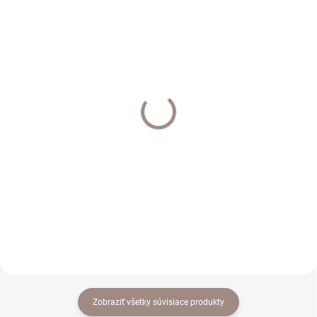
EXTERNÝ SKLAD DO 7 DNÍ
EXTERNÝ SKLAD DO 7 DNÍ
Háčik do steny 43mm
Štipec plastový k I profilu
sada 2ks farba mat
20ks farba wenge
chrom
€11,50
€6,20
€9,35 bez DPH
€5,04 bez DPH
Do košíka
Do košíka
Zobraziť všetky súvisiace produkty