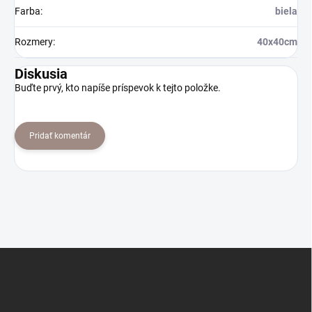
Farba
:
biela
Rozmery
:
40x40cm
Diskusia
Buďte prvý, kto napíše príspevok k tejto položke.
Pridať komentár
Z
á
p
ä