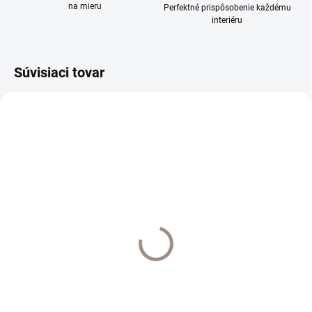
na mieru
Perfektné prispôsobenie každému
interiéru
Súvisiaci tovar
NOVINKA
SKLADOM
SKLADOM
Posteľné prádlo bavlna
Posteľné prádlo krep
Alea zelená
€14,90
€19,90
€12,11 bez DPH
€16,18 bez DPH
Do košíka
Do košíka