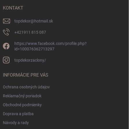
t
i
KONTAKT
e
topdekor
@
hotmail.sk
+421911 815 087
https://www.facebook.com/profile.php?
id=100076362713297
topdekorzaclony/
INFORMÁCIE PRE VÁS
Ochrana osobných údajov
Reklamačný poriadok
Obchodné podmienky
Doprava a platba
Návody a rady