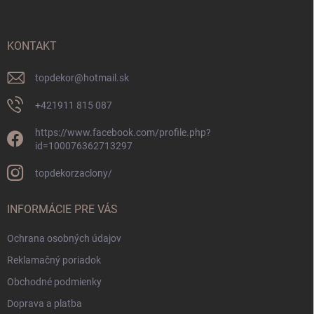
ä
t
i
KONTAKT
e
topdekor
@
hotmail.sk
+421911 815 087
https://www.facebook.com/profile.php?
id=100076362713297
topdekorzaclony/
INFORMÁCIE PRE VÁS
Ochrana osobných údajov
Reklamačný poriadok
Obchodné podmienky
Doprava a platba