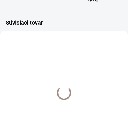
interiéru
Súvisiaci tovar
TOP
VYHOTOVENIE NA MIERU 7-14 DNÍ
VYHOTOVENIE NA MIERU 7-14 DNÍ
Hliníková koľajnica
Hliníková koľajnica
Decolino čierna
Decolino champagne
€20
€25
od
od
od €16,26 bez DPH
od €20,33 bez DPH
Detail
Detail