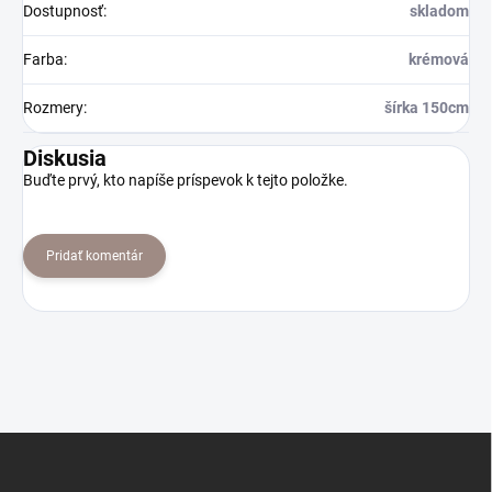
Dostupnosť
:
skladom
Farba
:
krémová
Rozmery
:
šírka 150cm
Diskusia
Buďte prvý, kto napíše príspevok k tejto položke.
Pridať komentár
Z
á
p