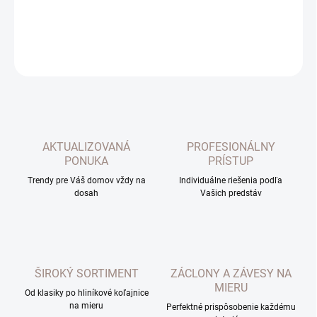
DETAILNÉ INFORMÁCIE
OPÝTAŤ SA
AKTUALIZOVANÁ
PROFESIONÁLNY
PONUKA
PRÍSTUP
Trendy pre Váš domov vždy na
Individuálne riešenia podľa
dosah
Vašich predstáv
ŠIROKÝ SORTIMENT
ZÁCLONY A ZÁVESY NA
MIERU
Od klasiky po hliníkové koľajnice
na mieru
Perfektné prispôsobenie každému