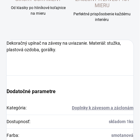
MIERU
Od klasiky po hliníkové koľajnice
na mieru
Perfektné prispôsobenie každému
interiéru
Dekoračný upínač na závesy na uviazanie. Materiál: stužka,
plastová ozdoba, gorálky.
Dodatočné parametre
Kategória
:
Doplnky k závesom a záclonám
Dostupnosť
:
skladom 1ks
Farba
:
smotanová