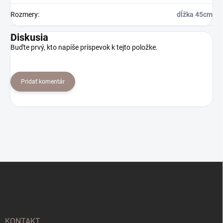
Rozmery
:
dĺžka 45cm
Diskusia
Buďte prvý, kto napíše príspevok k tejto položke.
Pridať komentár
Z
á
p
ä
t
i
KONTAKT