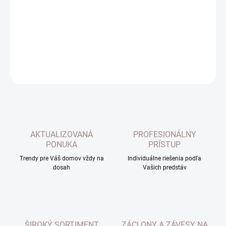
−
+
Pridať do košíka
Stužkový upínač na uviazanie závesov s ozdobnými gorálkami.
DETAILNÉ INFORMÁCIE
OPÝTAŤ SA
AKTUALIZOVANÁ
PROFESIONÁLNY
PONUKA
PRÍSTUP
Trendy pre Váš domov vždy na
Individuálne riešenia podľa
dosah
Vašich predstáv
ŠIROKÝ SORTIMENT
ZÁCLONY A ZÁVESY NA