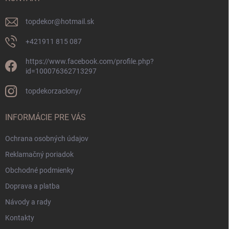
e
topdekor
@
hotmail.sk
+421911 815 087
https://www.facebook.com/profile.php?
id=100076362713297
topdekorzaclony/
INFORMÁCIE PRE VÁS
Ochrana osobných údajov
Reklamačný poriadok
Obchodné podmienky
Doprava a platba
Návody a rady
Kontakty