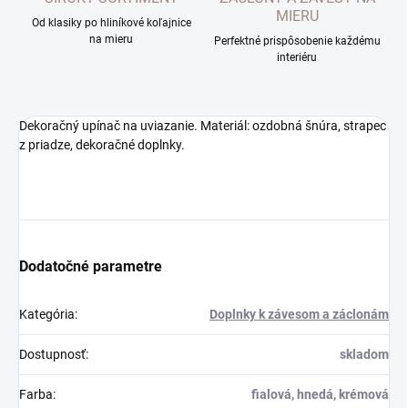
MIERU
Od klasiky po hliníkové koľajnice
na mieru
Perfektné prispôsobenie každému
interiéru
Dekoračný upínač na uviazanie. Materiál: ozdobná šnúra, strapec
z priadze, dekoračné doplnky.
Dodatočné parametre
Kategória
:
Doplnky k závesom a záclonám
Dostupnosť
:
skladom
Farba
:
fialová, hnedá, krémová