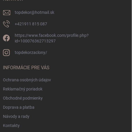
e
topdekor
@
hotmail.sk
+421911 815 087
https://www.facebook.com/profile.php?
id=100076362713297
topdekorzaclony/
INFORMÁCIE PRE VÁS
Ochrana osobných údajov
Reklamačný poriadok
Obchodné podmienky
Doprava a platba
Návody a rady
Kontakty