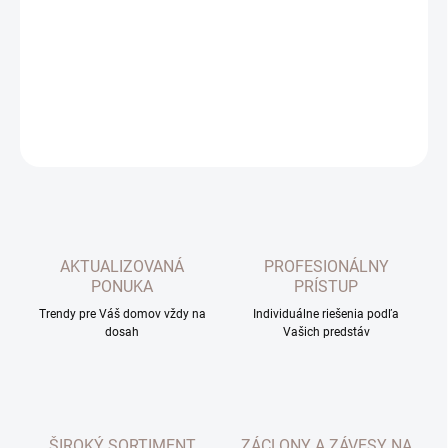
−
+
Pridať do košíka
Upínač na uviazanie závesov. Z jemnej priadze. cena za 1ks.
DETAILNÉ INFORMÁCIE
OPÝTAŤ SA
AKTUALIZOVANÁ
PROFESIONÁLNY
PONUKA
PRÍSTUP
Trendy pre Váš domov vždy na
Individuálne riešenia podľa
dosah
Vašich predstáv
ŠIROKÝ SORTIMENT
ZÁCLONY A ZÁVESY NA