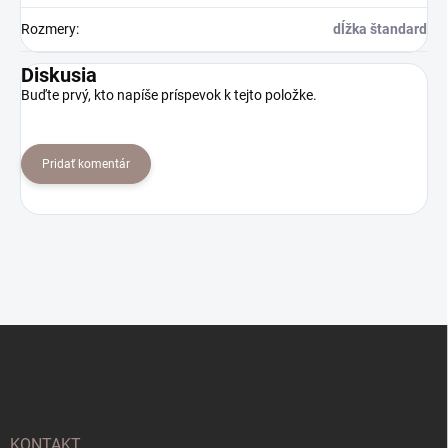
Rozmery
:
dĺžka štandard
Diskusia
Buďte prvý, kto napíše príspevok k tejto položke.
Pridať komentár
Z
á
p
ä
t
i
KONTAKT