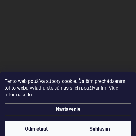
Tento web používa súbory cookie. Ďalším prechádzaním
tohto webu vyjadrujete súhlas s ich používaním. Viac
informácií
tu
.
Nastavenie
Copyright 2026
Topdekor.sk
. Všetky práva vyhradené.
Created by Gaelta
Odmietnuť
Súhlasím
Vytvoril Shoptet