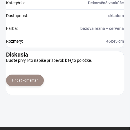
Kategória
:
Dekoračné vankúše
Dostupnosť
:
skladom
Farba
:
béžová režná + červená
Rozmery
:
45x45 cm
Diskusia
Buďte prvý, kto napíše príspevok k tejto položke.
Pridať komentár
Z