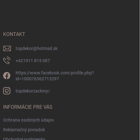
á
p
ä
t
i
KONTAKT
e
topdekor
@
hotmail.sk
+421911 815 087
https://www.facebook.com/profile.php?
id=100076362713297
topdekorzaclony/
INFORMÁCIE PRE VÁS
Ochrana osobných údajov
Reklamačný poriadok
Obchodné podmienky