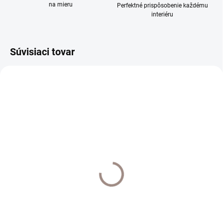
na mieru
Perfektné prispôsobenie každému
interiéru
Súvisiaci tovar
SKLADOM
SKLADOM
Posteľné prádlo bavlna
Posteľné prádlo krep
vlnky modrá
Alea oranžová
€14,90
€19,90
€12,11 bez DPH
€16,18 bez DPH
Do košíka
Do košíka