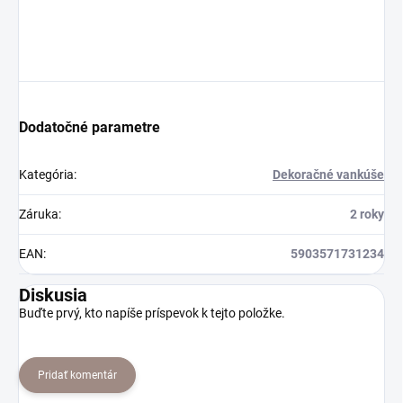
Dodatočné parametre
Kategória
:
Dekoračné vankúše
Záruka
:
2 roky
EAN
:
5903571731234
Diskusia
Buďte prvý, kto napíše príspevok k tejto položke.
Pridať komentár