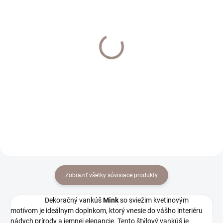
SKLADOM
SKLADOM
Posteľné prádlo bavlna
Posteľné prádlo krep
Alea oranžová
€14,90
€19,90
€12,11 bez DPH
€16,18 bez DPH
Do košíka
Do košíka
Zobraziť všetky súvisiace produkty
Dekoračný vankúš
Mink
so sviežim kvetinovým
motívom je ideálnym doplnkom, ktorý vnesie do vášho interiéru
nádych prírody a jemnej elegancie. Tento štýlový vankúš je