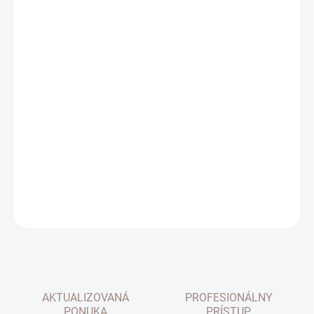
cena:
VANKÚŠE
MOŽNOSTI DORUČENIA
−
+
Pridať do košíka
Dekoračný vankúš Mink so sviežim kvetinovým motívom. Rozmer
45x45cm. Farba biela+ zelená. Cena za 1ks bez výplne. Výplň je
možné priobjednať.
DETAILNÉ INFORMÁCIE
OPÝTAŤ SA
AKTUALIZOVANÁ
PROFESIONÁLNY
PONUKA
PRÍSTUP