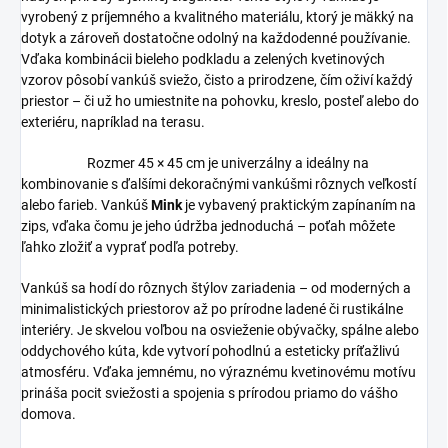
vyrobený z príjemného a kvalitného materiálu, ktorý je mäkký na
dotyk a zároveň dostatočne odolný na každodenné používanie.
Vďaka kombinácii bieleho podkladu a zelených kvetinových
vzorov pôsobí vankúš sviežo, čisto a prirodzene, čím oživí každý
priestor – či už ho umiestnite na pohovku, kreslo, posteľ alebo do
exteriéru, napríklad na terasu.
Rozmer 45 × 45 cm je univerzálny a ideálny na
kombinovanie s ďalšími dekoračnými vankúšmi rôznych veľkostí
alebo farieb. Vankúš
Mink
je vybavený praktickým zapínaním na
zips, vďaka čomu je jeho údržba jednoduchá – poťah môžete
ľahko zložiť a vyprať podľa potreby.
Vankúš sa hodí do rôznych štýlov zariadenia – od moderných a
minimalistických priestorov až po prírodne ladené či rustikálne
interiéry. Je skvelou voľbou na osvieženie obývačky, spálne alebo
oddychového kúta, kde vytvorí pohodlnú a esteticky príťažlivú
atmosféru. Vďaka jemnému, no výraznému kvetinovému motívu
prináša pocit sviežosti a spojenia s prírodou priamo do vášho
domova.