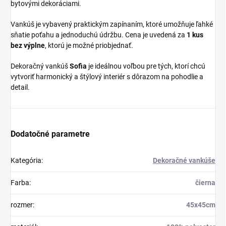
bytovými dekoráciami.
Vankúš je vybavený praktickým zapínaním, ktoré umožňuje ľahké
sňatie poťahu a jednoduchú údržbu. Cena je uvedená za
1 kus
bez výplne
, ktorú je možné priobjednať.
Dekoračný vankúš
Sofia
je ideálnou voľbou pre tých, ktorí chcú
vytvoriť harmonický a štýlový interiér s dôrazom na pohodlie a
detail.
Dodatočné parametre
Kategória
:
Dekoračné vankúše
Farba
:
čierna
rozmer
:
45x45cm