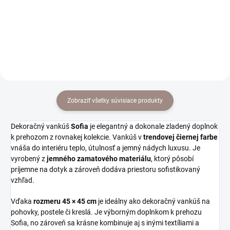
Do košíka
Do košíka
Zobraziť všetky súvisiace produkty
Dekoračný vankúš
Sofia
je elegantný a dokonale zladený doplnok
k prehozom z rovnakej kolekcie. Vankúš v
trendovej čiernej farbe
vnáša do interiéru teplo, útulnosť a jemný nádych luxusu. Je
vyrobený z
jemného zamatového materiálu
, ktorý pôsobí
príjemne na dotyk a zároveň dodáva priestoru sofistikovaný
vzhľad.
Vďaka
rozmeru 45 × 45 cm
je ideálny ako dekoračný vankúš na
pohovky, postele či kreslá. Je výborným doplnkom k prehozu
Sofia, no zároveň sa krásne kombinuje aj s inými textíliami a