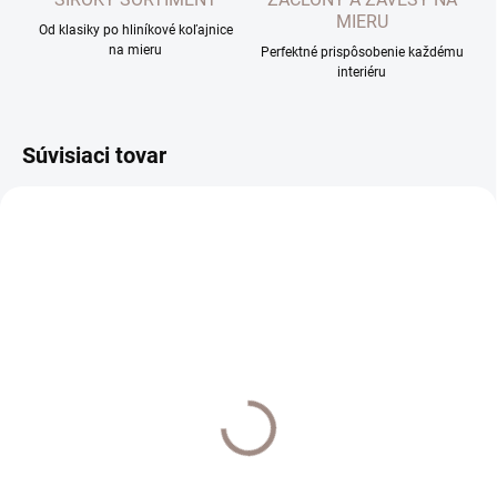
MIERU
Od klasiky po hliníkové koľajnice
na mieru
Perfektné prispôsobenie každému
interiéru
Súvisiaci tovar
NOVINKA
SKLADOM
SKLADOM
Posteľné prádlo bavlna
Posteľné prádlo krep
Alea zelená
€14,90
€19,90
€12,11 bez DPH
€16,18 bez DPH