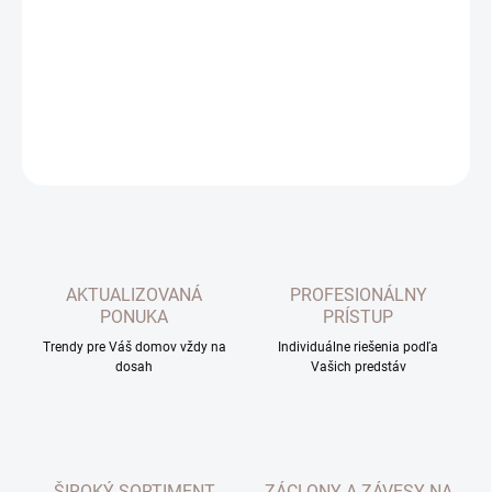
Dekoračný vankúš k prehozom Sofia. Farba medová. Rozmer
45x45cm. Materiál: zamat
DETAILNÉ INFORMÁCIE
OPÝTAŤ SA
AKTUALIZOVANÁ
PROFESIONÁLNY
PONUKA
PRÍSTUP
Trendy pre Váš domov vždy na
Individuálne riešenia podľa
dosah
Vašich predstáv
ŠIROKÝ SORTIMENT
ZÁCLONY A ZÁVESY NA