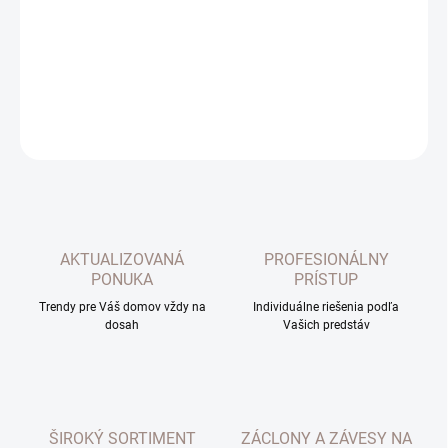
Hotový dekoračný záves Adore. Zavesenie pomocou vsádzaných
kovových kruhov.
DETAILNÉ INFORMÁCIE
OPÝTAŤ SA
AKTUALIZOVANÁ
PROFESIONÁLNY
PONUKA
PRÍSTUP
Trendy pre Váš domov vždy na
Individuálne riešenia podľa
dosah
Vašich predstáv
ŠIROKÝ SORTIMENT
ZÁCLONY A ZÁVESY NA