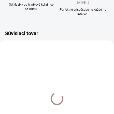
MIERU
Od klasiky po hliníkové koľajnice
na mieru
Perfektné prispôsobenie každému
interiéru
Súvisiaci tovar
TOP
UŠIJEME PRE VÁS DO 10 PRAC. DNÍ
UŠIJEME PRE VÁS DO 10 PRAC. DNÍ
Poloorganza Letizia
Záclona voál Juliette
farba biela
farba 01 biela
€40,80
od
€43,80
od
od €33,17 bez DPH