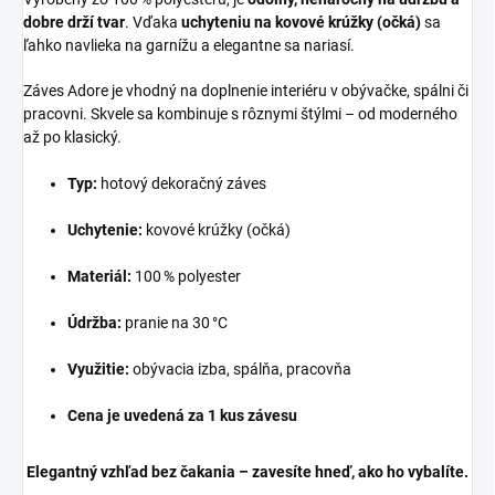
dobre drží tvar
. Vďaka
uchyteniu na kovové krúžky (očká)
sa
ľahko navlieka na garnížu a elegantne sa nariasí.
Záves Adore je vhodný na doplnenie interiéru v obývačke, spálni či
pracovni. Skvele sa kombinuje s rôznymi štýlmi – od moderného
až po klasický.
Typ:
hotový dekoračný záves
Uchytenie:
kovové krúžky (očká)
Materiál:
100 % polyester
Údržba:
pranie na 30 °C
Využitie:
obývacia izba, spálňa, pracovňa
Cena je uvedená za 1 kus závesu
Elegantný vzhľad bez čakania – zavesíte hneď, ako ho vybalíte.