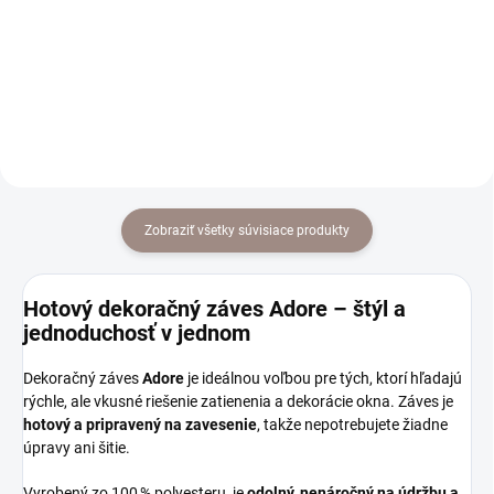
od €35,61 bez DPH
Detail
Detail
Zobraziť všetky súvisiace produkty
Hotový dekoračný záves Adore – štýl a
jednoduchosť v jednom
Dekoračný záves
Adore
je ideálnou voľbou pre tých, ktorí hľadajú
rýchle, ale vkusné riešenie zatienenia a dekorácie okna. Záves je
hotový a pripravený na zavesenie
, takže nepotrebujete žiadne
úpravy ani šitie.
Vyrobený zo 100 % polyesteru, je
odolný, nenáročný na údržbu a