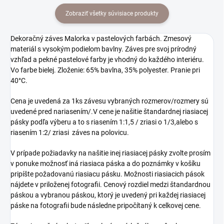
Zobraziť všetky súvisiace produkty
Dekoračný záves Malorka v pastelových farbách. Zmesový
materiál s vysokým podielom bavlny. Záves pre svoj prírodný
vzhľad a pekné pastelové farby je vhodný do každého interiéru.
Vo farbe bielej. Zloženie: 65% bavlna, 35% polyester. Pranie pri
40°C.
Cena je uvedená za 1ks závesu vybraných rozmerov/rozmery sú
uvedené pred nariasením/.V cene je našitie štandardnej riasiacej
pásky podľa výberu a to s riasením 1:1,5 / zriasi o 1/3,alebo s
riasením 1:2/ zriasi záves na polovicu.
V prípade požiadavky na našitie inej riasiacej pásky zvolte prosím
v ponuke možnosť iná riasiaca páska a do poznámky v košíku
pripíšte požadovanú riasiacu pásku. Možnosti riasiacich pások
nájdete v priloženej fotografii. Cenový rozdiel medzi štandardnou
páskou a vybranou páskou, ktorý je uvedený pri každej riasiacej
páske na fotografii bude následne pripočítaný k celkovej cene.