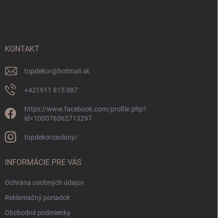
á
p
ä
t
i
KONTAKT
e
topdekor
@
hotmail.sk
+421911 815 087
https://www.facebook.com/profile.php?
id=100076362713297
topdekorzaclony/
INFORMÁCIE PRE VÁS
Ochrana osobných údajov
Reklamačný poriadok
Obchodné podmienky