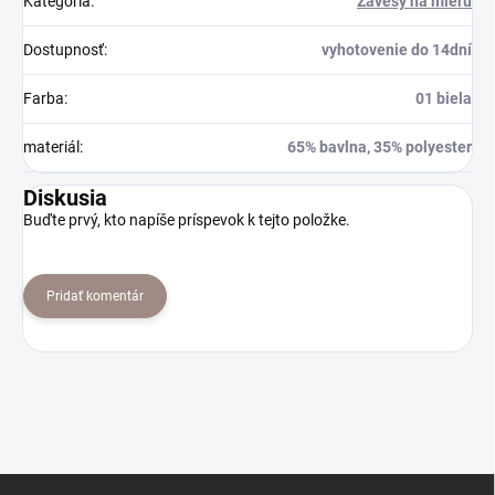
Kategória
:
Závesy na mieru
Dostupnosť
:
vyhotovenie do 14dní
Farba
:
01 biela
materiál
:
65% bavlna, 35% polyester
Diskusia
Buďte prvý, kto napíše príspevok k tejto položke.
Pridať komentár
Z