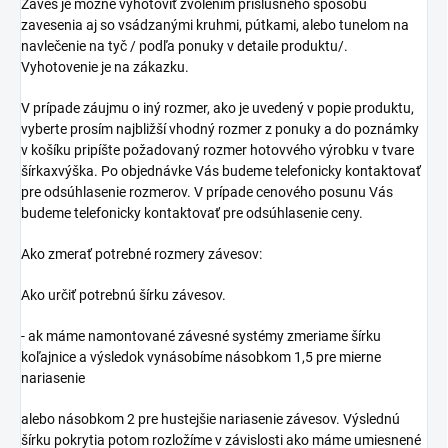
Záves je možné vyhotoviť zvolením príslušného spôsobu
zavesenia aj so vsádzanými kruhmi, pútkami, alebo tunelom na
navlečenie na tyč / podľa ponuky v detaile produktu/.
Vyhotovenie je na zákazku.
V prípade záujmu o iný rozmer, ako je uvedený v popie produktu,
vyberte prosím najbližší vhodný rozmer z ponuky a do poznámky
v košíku pripíšte požadovaný rozmer hotovvého výrobku v tvare
šírkaxvýška. Po objednávke Vás budeme telefonicky kontaktovať
pre odsúhlasenie rozmerov. V prípade cenového posunu Vás
budeme telefonicky kontaktovať pre odsúhlasenie ceny.
Ako zmerať potrebné rozmery závesov:
Ako určiť potrebnú šírku závesov.
- ak máme namontované závesné systémy zmeriame šírku
koľajnice a výsledok vynásobíme násobkom 1,5 pre mierne
nariasenie
alebo násobkom 2 pre hustejšie nariasenie závesov. Výslednú
šírku pokrytia potom rozložíme v závislosti ako máme umiesnené