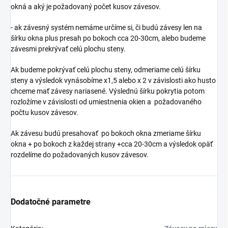
okná a aký je požadovaný počet kusov závesov.
- ak závesný systém nemáme určíme si, či budú závesy len na
šírku okna plus presah po bokoch cca 20-30cm, alebo budeme
závesmi prekrývať celú plochu steny.
Ak budeme pokrývať celú plochu steny, odmeriame celú šírku
steny a výsledok vynásobíme x1,5 alebo x 2 v závislosti ako husto
chceme mať závesy nariasené. Výslednú šírku pokrytia potom
rozložíme v závislosti od umiestnenia okien a požadovaného
počtu kusov závesov.
Ak závesu budú presahovať po bokoch okna zmeriame šírku
okna + po bokoch z každej strany +cca 20-30cm a výsledok opäť
rozdelíme do požadovaných kusov závesov.
Dodatočné parametre