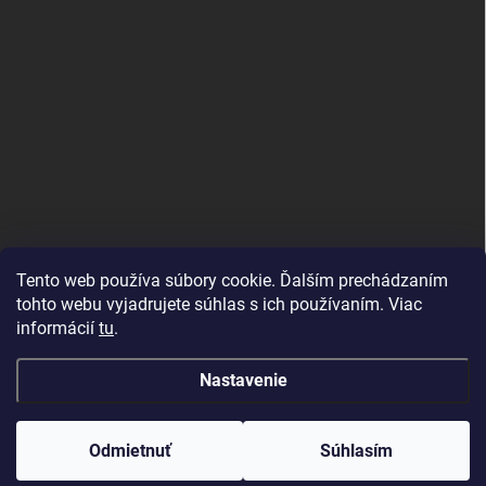
Tento web používa súbory cookie. Ďalším prechádzaním
tohto webu vyjadrujete súhlas s ich používaním. Viac
informácií
tu
.
Nastavenie
Copyright 2026
Topdekor.sk
. Všetky práva vyhradené.
Created by Gaelta
Odmietnuť
Súhlasím
Vytvoril Shoptet