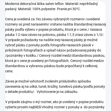
Moderná dekoračná látka saten teflon. Materiál: neprihľadný
padavý. Materiál: 100% polyester. Pranie pri 30°C.
Cena je uvedená za 1ks závesu vybraných rozmerov /uvedené
rozmery sú pred nariasením/ vrátane našitia štandardnej riasiacej
pásky podľa výberu v popise produktu, ktorá je v cene./ riasiaca
páska 1:2 riasi záves na polovicu, páska 1:1,5 zriasi záves o 1/3/.
V prípade požiadavky na našitie inej riasiacej pásky je možné
vybrať pásku z ponuky podľa fotografie riasiacich pások v
priložených fotografiách a vpísať názov požadovanej pásky do
/poznámky v košíku./ Cenový rozdiel medzi štandardnou páskou,
ktorá je v cene je uvedený pri fotografiách. Cenový rozdiel medzo
štandardnou a vybranou páskou bude pripočítaný k celkovej
cene.
Záves je možné vyhotoviť zvolením príslušného spôsobu
zavesenia aj na ušká, tunel, krúžky, tunelovú pásku/podľa ponuky
v detaile produktu/. Vyhotovenie je na zákazku.
V prípade záujmu o iný rozmer, ako je uvedený v popise produktu
vyberte prosím najbližší vhodný rozmer z ponuky a do poznámky