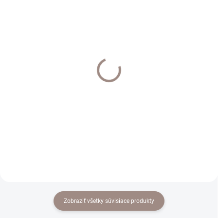
EXTERNÝ SKLAD DO 7 DNÍ
EXTERNÝ SKLAD DO 7 DNÍ
Interier Art 25mm
Interier Art tyč kovová
koncovka Aqunkum
25mm mat chrom
cena za pár
€18,20
€19
€14,80 bez DPH
€15,45 bez DPH
Detail
Do košíka
Zobraziť všetky súvisiace produkty