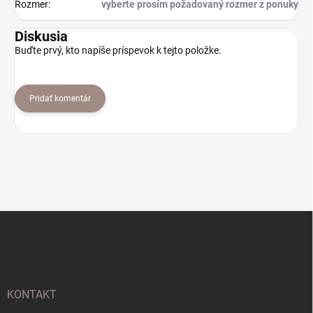
Rozmer
:
vyberte prosím požadovaný rozmer z ponuky
Diskusia
Buďte prvý, kto napíše príspevok k tejto položke.
Pridať komentár
Z
á
p
ä
t
i
KONTAKT
e