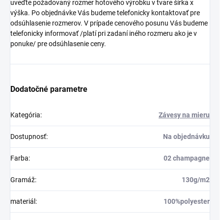
uveďte požadovaný rozmer hotového výrobku v tvare šírka x
výška. Po objednávke Vás budeme telefonicky kontaktovať pre
odsúhlasenie rozmerov. V prípade cenového posunu Vás budeme
telefonicky informovať /platí pri zadaní iného rozmeru ako je v
ponuke/ pre odsúhlasenie ceny.
Dodatočné parametre
Kategória
:
Závesy na mieru
Dostupnosť
:
Na objednávku
Farba
:
02 champagne
Gramáž
:
130g/m2
materiál
:
100%polyester