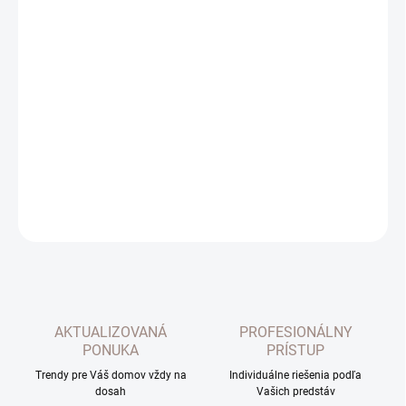
MOŽNOSTI DORUČENIA
−
+
Pridať do košíka
Dekoračný záves Vendel vo farbe zlatej. Elegantný záves so
štruktúrou jemných prúžkov.
DETAILNÉ INFORMÁCIE
OPÝTAŤ SA
AKTUALIZOVANÁ
PROFESIONÁLNY
PONUKA
PRÍSTUP
Trendy pre Váš domov vždy na
Individuálne riešenia podľa
dosah
Vašich predstáv