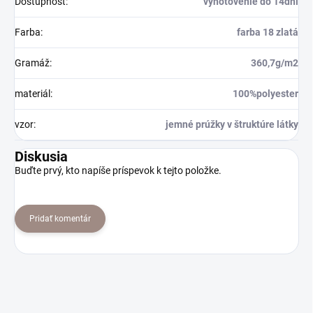
Dostupnosť
:
vyhotovenie do 14dní
Farba
:
farba 18 zlatá
Gramáž
:
360,7g/m2
materiál
:
100%polyester
vzor
:
jemné prúžky v štruktúre látky
Diskusia
Buďte prvý, kto napíše príspevok k tejto položke.
Pridať komentár