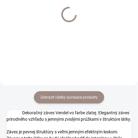
Interier Art 25mm
Interier Art 25mm držiak
koncovka Verona pár
klasik jednoduchý farba
antik
€35,90
€11,70
€29,19 bez DPH
€9,51 bez DPH
Detail
Do košíka
Zobraziť všetky súvisiace produkty
Dekoračný záves Vendel vo farbe zlatej. Elegantný záves
prírodného vzhľadu s jemnými zvislými prúžkami v štruktúre látky.
Záves je pevnej štruktúry s veľmi jemným efektným leskom.