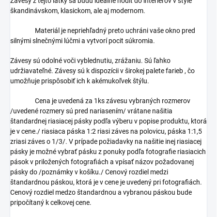
Závesy z tejto látky sa budú ideálne hodiť do interiérov v štýle
škandinávskom, klasickom, ale aj modernom.
Materiál je nepriehľadný preto uchráni vaše okno pred
silnými slnečnými lúčmi a vytvorí pocit súkromia.
Závesy sú odolné voči vyblednutiu, zrážaniu. Sú ľahko
udržiavateľné. Závesy sú k dispozícii v širokej palete farieb , čo
umožňuje prispôsobiť ich k akémukoľvek štýlu.
Cena je uvedená za 1ks závesu vybraných rozmerov
/uvedené rozmery sú pred nariasením/ vrátane našitia
štandardnej riasiacej pásky podľa výberu v popise produktu, ktorá
je v cene./ riasiaca páska 1:2 riasi záves na polovicu, páska 1:1,5
zriasi záves o 1/3/. V prípade požiadavky na našitie inej riasiacej
pásky je možné vybrať pásku z ponuky podľa fotografie riasiacich
pások v priložených fotografiách a vpísať názov požadovanej
pásky do /poznámky v košíku./ Cenový rozdiel medzi
štandardnou páskou, ktorá je v cene je uvedený pri fotografiách.
Cenový rozdiel medzo štandardnou a vybranou páskou bude
pripočítaný k celkovej cene.