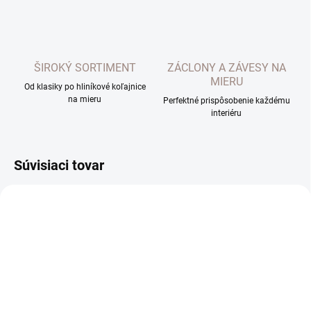
ŠIROKÝ SORTIMENT
ZÁCLONY A ZÁVESY NA
MIERU
Od klasiky po hliníkové koľajnice
na mieru
Perfektné prispôsobenie každému
interiéru
Súvisiaci tovar
NA DOTAZ
EXTERNÝ SKLAD DO 7 DNÍ