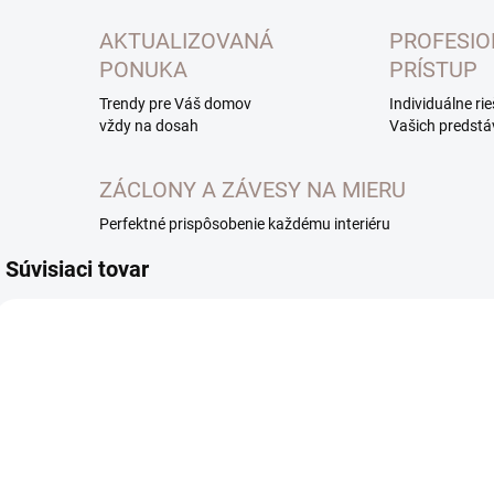
AKTUALIZOVANÁ
PROFESI
PONUKA
PRÍSTUP
Trendy pre Váš domov
Individuálne ri
vždy na dosah
Vašich predstá
ZÁCLONY A ZÁVESY NA MIERU
Perfektné prispôsobenie každému interiéru
Súvisiaci tovar
EXTERNÝ SKLAD DO
EXTERNÝ SKLAD DO
7 DNÍ
7 DNÍ