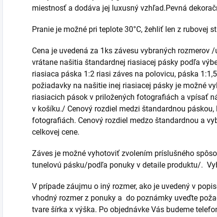
miestnosť a dodáva jej luxusný vzhľad.Pevná dekorač
Pranie je možné pri teplote 30°C, žehliť len z rubovej st
Cena je uvedená za 1ks závesu vybraných rozmerov /
vrátane našitia štandardnej riasiacej pásky podľa výbe
riasiaca páska 1:2 riasi záves na polovicu, páska 1:1,5
požiadavky na našitie inej riasiacej pásky je možné v
riasiacich pások v priložených fotografiách a vpísa
v košíku./ Cenový rozdiel medzi štandardnou páskou, k
fotografiách. Cenový rozdiel medzo štandardnou a vy
celkovej cene.
Záves je možné vyhotoviť zvolením príslušného spôsob
tunelovú pásku/podľa ponuky v detaile produktu/. Vy
V prípade záujmu o iný rozmer, ako je uvedený v popis
vhodný rozmer z ponuky a do poznámky uveďte poža
tvare šírka x výška. Po objednávke Vás budeme telefo