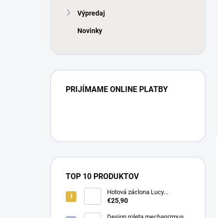
Výpredaj
Novinky
PRIJÍMAME ONLINE PLATBY
TOP 10 PRODUKTOV
Hotová záclona Lucy
300x250cm tunel
€25,90
Design roleta mechanizmus