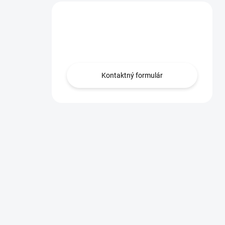
Máte otázku?
Obráťte sa na nás.
Kontaktný formulár