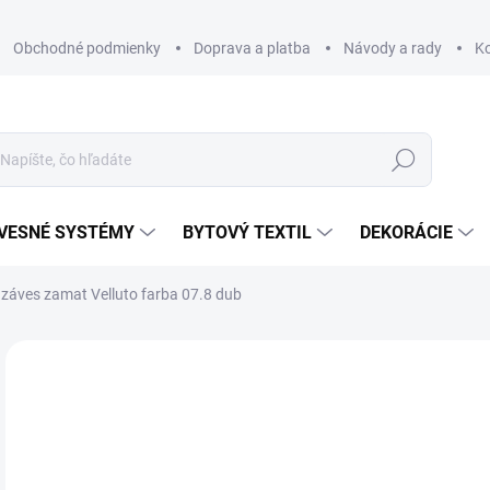
Obchodné podmienky
Doprava a platba
Návody a rady
K
Hľadať
VESNÉ SYSTÉMY
BYTOVÝ TEXTIL
DEKORÁCIE
záves zamat Velluto farba 07.8 dub
Neohodnotené
Podrobnosti hodnotenia
ZNAČKA
€6
€56