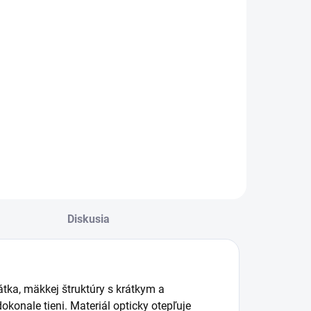
nterier Art
Interier Art tyč
25mm
kovová 25mm
koncovka
mat chrom
oronis cena
€16,50
€18,20
a pár
13,41 bez DPH
€14,80 bez DPH
Do košíka
Detail
Diskusia
ka, mäkkej štruktúry s krátkym a
konale tieni. Materiál opticky otepľuje