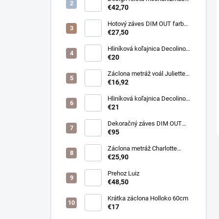
otvorený farba čierna /bez
€42,70
látky /
Hotový záves DIM OUT farba
cappuccino
€27,50
Hliníková koľajnica Decolino
čierna
€20
Záclona metráž voál Juliette
farba biela
€16,92
Hliníková koľajnica Decolino
bronz
€21
Dekoračný záves DIM OUT
Pierot farba 08
€95
nugát/cappuccino
Záclona metráž Charlotte
púdrová
€25,90
Prehoz Luiz
€48,50
Krátka záclona Holloko 60cm
€17