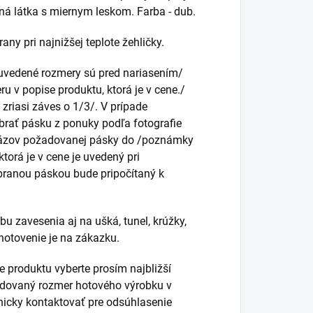
ná látka s miernym leskom. Farba - dub.
rany pri najnižšej teplote žehličky.
uvedené rozmery sú pred nariasením/
ru v popise produktu, ktorá je v cene./
 zriasi záves o 1/3/. V prípade
ybrať pásku z ponuky podľa fotografie
ť názov požadovanej pásky do /poznámky
torá je v cene je uvedený pri
branou páskou bude pripočítaný k
u zavesenia aj na ušká, tunel, krúžky,
hotovenie je na zákazku.
e produktu vyberte prosím najbližší
dovaný rozmer hotového výrobku v
nicky kontaktovať pre odsúhlasenie