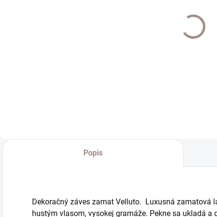
Interier Art
Interier Art tyč
I
25mm
kovová 25mm
koncovka
antik
Aqunkum cena
K
€19
€18,20
za pár
z
€15,45 bez DPH
€14,80 bez DPH
€
Do košíka
Detail
Popis
Dekoračný záves zamat Velluto. Luxusná zamatová lát
hustým vlasom, vysokej gramáže. Pekne sa ukladá a do