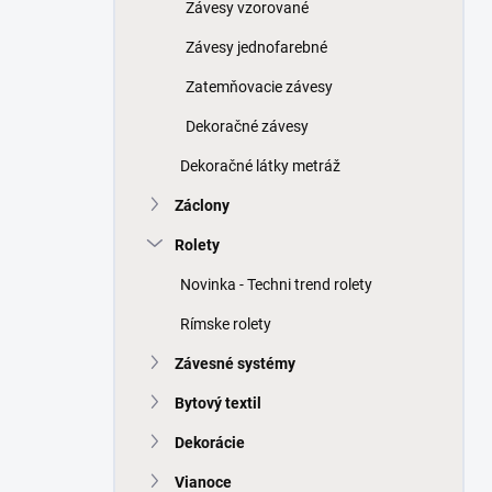
a
Závesy vzorované
n
Závesy jednofarebné
e
l
Zatemňovacie závesy
Dekoračné závesy
Dekoračné látky metráž
Záclony
Rolety
Novinka - Techni trend rolety
Rímske rolety
Závesné systémy
Bytový textil
Dekorácie
Vianoce