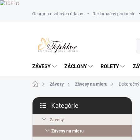
Prejsť
Ochrana osobných údajov
Reklamačný poriadok
na
obsah
ZÁVESY
ZÁCLONY
ROLETY
ZÁ
Domov
Závesy
Závesy na mieru
Dekoračný 
B
Kategórie
o
Preskočiť
č
kategórie
n
Závesy
ý
Závesy na mieru
p