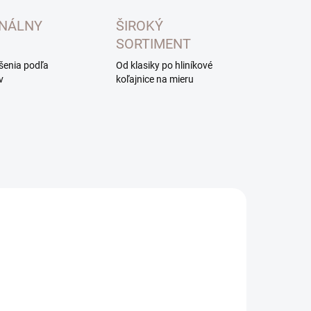
ONÁLNY
ŠIROKÝ
SORTIMENT
ešenia podľa
Od klasiky po hliníkové
v
koľajnice na mieru
EXTERNÝ SKLAD DO
EXTERNÝ SKLAD DO
7 DNÍ
7 DNÍ