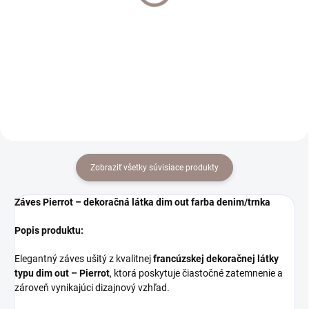
€21
€25
od
od
od €17,07 bez DPH
od €20,33 bez DPH
Detail
Detail
Zobraziť všetky súvisiace produkty
Záves Pierrot – dekoračná látka dim out farba denim/trnka
Popis produktu:
Elegantný záves ušitý z kvalitnej
francúzskej dekoračnej látky
typu dim out – Pierrot
, ktorá poskytuje čiastočné zatemnenie a
zároveň vynikajúci dizajnový vzhľad.