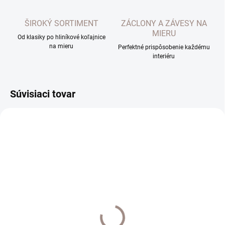
ŠIROKÝ SORTIMENT
ZÁCLONY A ZÁVESY NA
MIERU
Od klasiky po hliníkové koľajnice
na mieru
Perfektné prispôsobenie každému
interiéru
Súvisiaci tovar
TOP
VYHOTOVENIE NA MIERU 7-14 DNÍ
VYHOTOVENIE NA MIERU 7-14 DNÍ
Hliníková koľajnica
Hliníková koľajnica
Decolino bronz
Decolino antracit