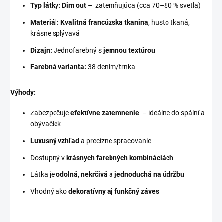
Typ látky:
Dim out
– zatemňujúca (cca 70–80 % svetla)
Materiál:
Kvalitná francúzska tkanina
, husto tkaná,
krásne splývavá
Dizajn:
Jednofarebný s
jemnou textúrou
Farebná varianta:
38 denim/trnka
Výhody:
Zabezpečuje
efektívne zatemnenie
– ideálne do spální a
obývačiek
Luxusný vzhľad
a precízne spracovanie
Dostupný v
krásnych farebných kombináciách
Látka je
odolná, nekrčivá
a
jednoduchá na údržbu
Vhodný ako
dekoratívny aj funkčný záves