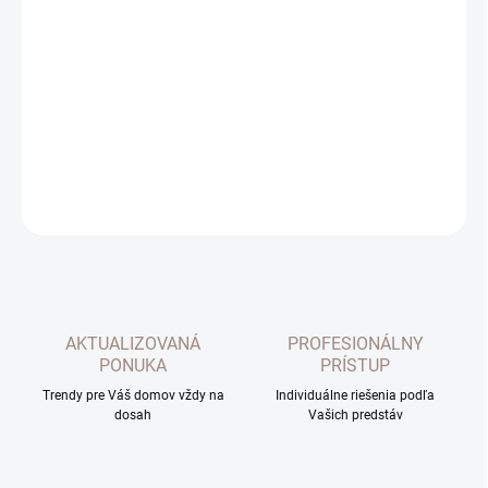
−
+
Pridať do košíka
DIM OUT Pierrot - zatemňovací materiál na závesy. Materiál je
možné použiť z oboch strán. Farba 38 denim - trnka
DETAILNÉ INFORMÁCIE
OPÝTAŤ SA
AKTUALIZOVANÁ
PROFESIONÁLNY
PONUKA
PRÍSTUP
Trendy pre Váš domov vždy na
Individuálne riešenia podľa
dosah
Vašich predstáv