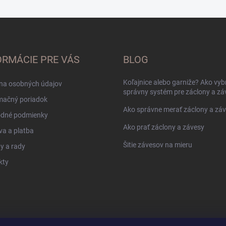
ORMÁCIE PRE VÁS
BLOG
Koľajnice alebo garniže? Ako vyb
na osobných údajov
správny systém pre záclony a zá
mačný poriadok
Ako správne merať záclony a zá
dné podmienky
Ako prať záclony a závesy
a a platba
Šitie závesov na mieru
y a rady
kty