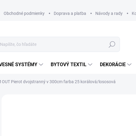
Obchodné podmienky
Doprava a platba
Návody a rady
K
Hľadať
VESNÉ SYSTÉMY
BYTOVÝ TEXTIL
DEKORÁCIE
 OUT Pierot dvojstranný v 300cm farba 25 korálová/lososová
Neohodnotené
Podrobnosti hodnotenia
ZNAČKA
€
€39