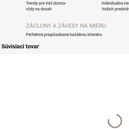
Trendy pre Váš domov
Individuálne ri
vždy na dosah
Vašich predstá
ZÁCLONY A ZÁVESY NA MIERU
Perfektné prispôsobenie každému interiéru
Súvisiaci tovar
TOP
VYHOTOVENIE NA
VYHOTOVENIE NA
MIERU 7-14 DNÍ
MIERU 7-14 DNÍ
Hliníková
Hliníková
H
koľajnica
koľajnica
k
Decolino
Decolino
D