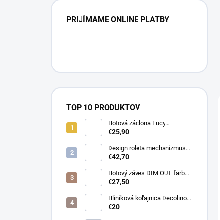
PRIJÍMAME ONLINE PLATBY
TOP 10 PRODUKTOV
Hotová záclona Lucy
300x250cm tunel
€25,90
Design roleta mechanizmus
otvorený farba čierna /bez
€42,70
látky /
Hotový záves DIM OUT farba
cappuccino
€27,50
Hliníková koľajnica Decolino
čierna
€20