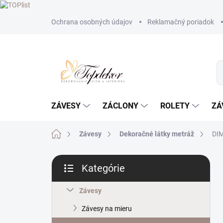
Prejsť
Ochrana osobných údajov
Reklamačný poriadok
na
obsah
ZÁVESY
ZÁCLONY
ROLETY
ZÁ
Domov
Závesy
Dekoračné látky metráž
DIM
B
Kategórie
o
Preskočiť
č
kategórie
n
Závesy
ý
Závesy na mieru
p