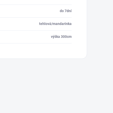
do 7dní
tehlová/mandarinka
výška 300cm