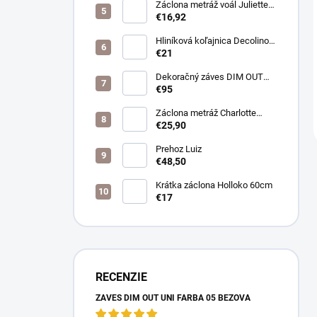
Záclona metráž voál Juliette
farba biela
€16,92
Hliníková koľajnica Decolino
bronz
€21
Dekoračný záves DIM OUT
Pierot farba 08
€95
nugát/cappuccino
Záclona metráž Charlotte
púdrová
€25,90
Prehoz Luiz
€48,50
Krátka záclona Holloko 60cm
€17
RECENZIE
ZÁVES DIM OUT UNI FARBA 05 BÉŽOVÁ