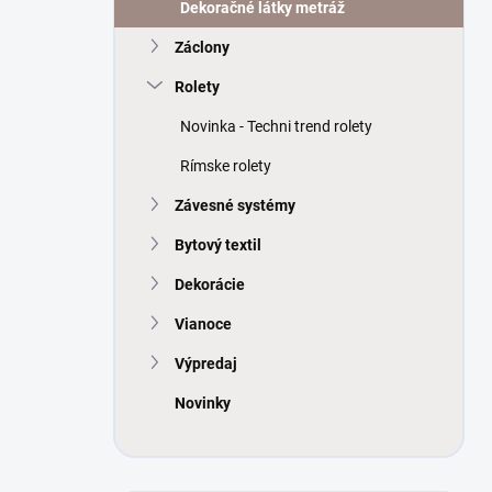
a
Dekoračné látky metráž
n
Záclony
e
l
Rolety
Novinka - Techni trend rolety
Rímske rolety
Závesné systémy
Bytový textil
Dekorácie
Vianoce
Výpredaj
Novinky