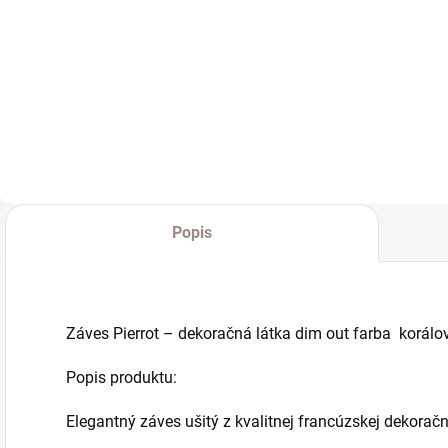
strieborna
antracit
č
€25
€25
od
od
o
od €20,33 bez DPH
od €20,33 bez DPH
o
Detail
Detail
Popis
Záves Pierrot – dekoračná látka dim out farba korál
Popis produktu:
Elegantný záves ušitý z kvalitnej francúzskej dekoračne