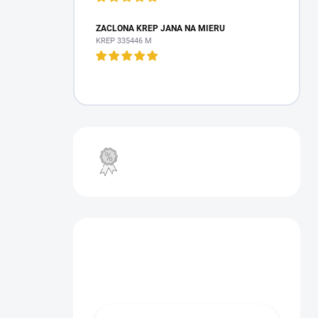
ZÁCLONA KREP JANA NA MIERU
KREP 335446 M
VÝPREDAJ
Máte otázku?
Obráťte sa na nás.