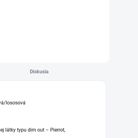
ierna
champagne
€20
€25
d
od
d €16,26 bez DPH
od €20,33 bez DPH
Detail
Detail
Diskusia
ová/lososová
j látky typu dim out – Pierrot,