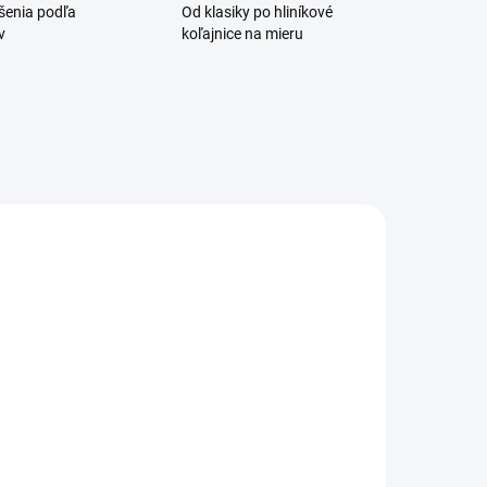
ešenia podľa
Od klasiky po hliníkové
v
koľajnice na mieru
VYHOTOVENIE NA
VYHOTOVENIE NA
MIERU 7-14 DNÍ
MIERU 7-14 DNÍ
liníková
Hliníková
oľajnica
koľajnica
ecolino
Decolino