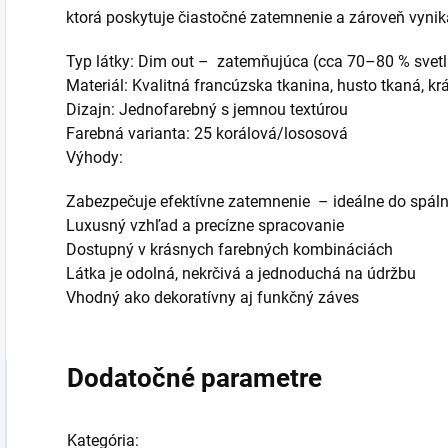
ktorá poskytuje čiastočné zatemnenie a zároveň vynik
Typ látky: Dim out – zatemňujúca (cca 70–80 % svetl
Materiál: Kvalitná francúzska tkanina, husto tkaná, k
Dizajn: Jednofarebný s jemnou textúrou
Farebná varianta: 25 korálová/lososová
Výhody:
Zabezpečuje efektívne zatemnenie – ideálne do spáln
Luxusný vzhľad a precízne spracovanie
Dostupný v krásnych farebných kombináciách
Látka je odolná, nekrčivá a jednoduchá na údržbu
Vhodný ako dekoratívny aj funkčný záves
Dodatočné parametre
Kategória
: