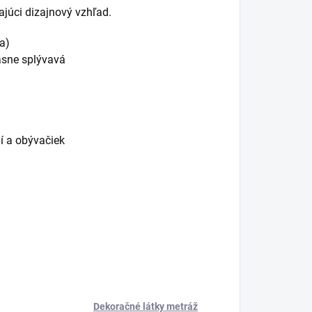
ajúci dizajnový vzhľad.
a)
rásne splývavá
í a obývačiek
Dekoračné látky metráž