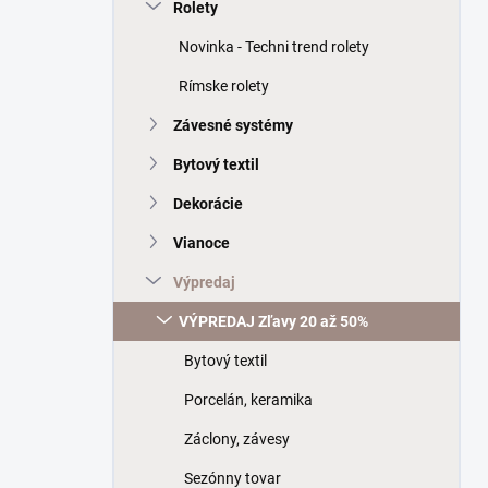
a
Rolety
n
Novinka - Techni trend rolety
e
l
Rímske rolety
Závesné systémy
Bytový textil
Dekorácie
Vianoce
Výpredaj
VÝPREDAJ Zľavy 20 až 50%
Bytový textil
Porcelán, keramika
Záclony, závesy
Sezónny tovar