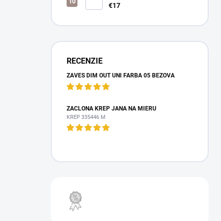
€17
RECENZIE
ZÁVES DIM OUT UNI FARBA 05 BÉŽOVÁ
ZÁCLONA KREP JANA NA MIERU
KREP 335446 M
VÝPREDAJ