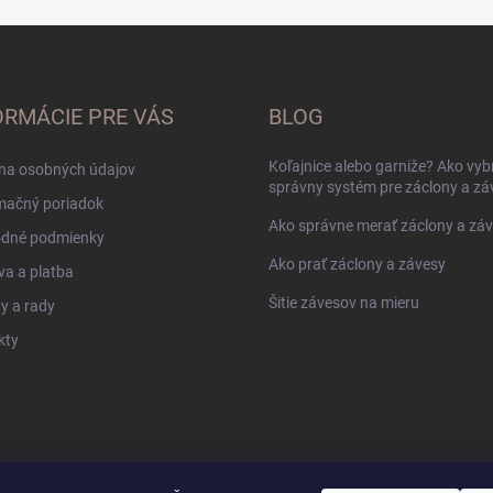
ORMÁCIE PRE VÁS
BLOG
Koľajnice alebo garniže? Ako vyb
na osobných údajov
správny systém pre záclony a zá
mačný poriadok
Ako správne merať záclony a zá
dné podmienky
Ako prať záclony a závesy
a a platba
Šitie závesov na mieru
y a rady
kty