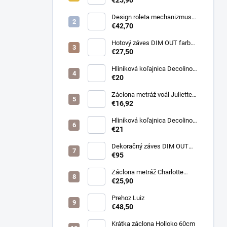
Design roleta mechanizmus
otvorený farba čierna /bez
€42,70
látky /
Hotový záves DIM OUT farba
cappuccino
€27,50
Hliníková koľajnica Decolino
čierna
€20
Záclona metráž voál Juliette
farba biela
€16,92
Hliníková koľajnica Decolino
bronz
€21
Dekoračný záves DIM OUT
Pierot farba 08
€95
nugát/cappuccino
Záclona metráž Charlotte
púdrová
€25,90
Prehoz Luiz
€48,50
Krátka záclona Holloko 60cm