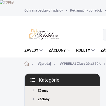
Prejsť
Ochrana osobných údajov
Reklamačný poriadok
na
obsah
ZÁVESY
ZÁCLONY
ROLETY
ZÁ
Domov
Výpredaj
VÝPREDAJ Zľavy 20 až 50%
B
Kategórie
o
Preskočiť
č
kategórie
n
Závesy
ý
Záclony
p