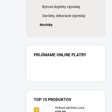
Bytové doplnky výpredaj
Darčeky, dekorácie výpredaj
Novinky
PRIJÍMAME ONLINE PLATBY
TOP 10 PRODUKTOV
Hotová záclona Lucy
300x250cm tunel
€25,90