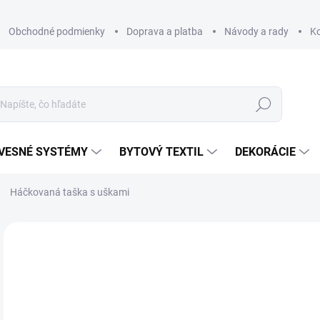
Obchodné podmienky
Doprava a platba
Návody a rady
K
Hľadať
VESNÉ SYSTÉMY
BYTOVÝ TEXTIL
DEKORÁCIE
Háčkovaná taška s uškami
Neohodnotené
Podrobnosti hodnotenia
€2
€12