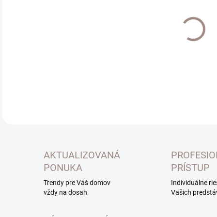
Jedn
SK
cena
MOŽ
DOR
DETA
AKTUALIZOVANÁ
PROFESI
PONUKA
PRÍSTUP
Trendy pre Váš domov
Individuálne ri
vždy na dosah
Vašich predstá