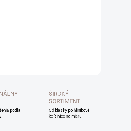
otková
LADOM
:
NOSTI
UČENIA
−
+
Pridať do košíka
ILNÉ INFORMÁCIE
OPÝTAŤ SA
ONÁLNY
ŠIROKÝ
SORTIMENT
ešenia podľa
Od klasiky po hliníkové
v
koľajnice na mieru