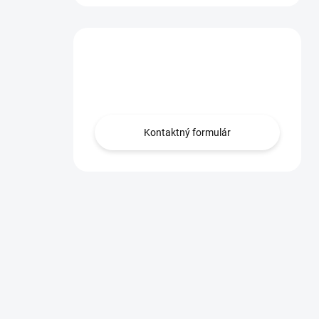
Máte otázku?
Obráťte sa na nás.
Kontaktný formulár