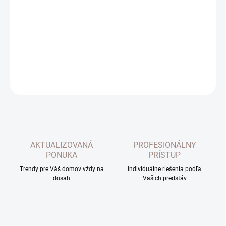
−
+
Pridať do košíka
Hotová biela hladká záclona. Spôsob zavesenia vsádzané kruhy.
Rozmer 300x250cm.
DETAILNÉ INFORMÁCIE
OPÝTAŤ SA
AKTUALIZOVANÁ
PROFESIONÁLNY
PONUKA
PRÍSTUP
Trendy pre Váš domov vždy na
Individuálne riešenia podľa
dosah
Vašich predstáv