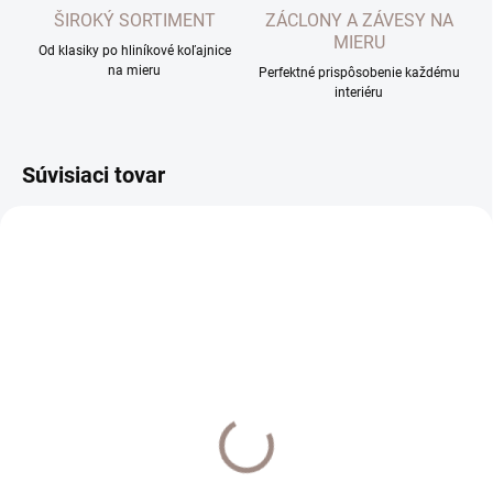
ŠIROKÝ SORTIMENT
ZÁCLONY A ZÁVESY NA
MIERU
Od klasiky po hliníkové koľajnice
na mieru
Perfektné prispôsobenie každému
interiéru
Súvisiaci tovar
UŠIJEME PRE VÁS DO 10 PRAC. DNÍ
UŠIJEME PRE VÁS DO 10 PRAC. DNÍ
Záclona Lisa 42
Záclona s pásmi
strieborná šitá na mieru
€30,60
od
€39,90
od
od €24,88 bez DPH