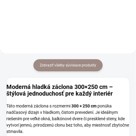
od €32,44 bez DPH
Detail
Detail
Zobraziť všetky súvisiace produkty
Moderná hladká záclona 300×250 cm –
štýlová jednoduchosť pre každý interiér
Táto moderná záclona s rozmermi
300 × 250 cm
ponúka
nadčasový dizajn v hladkom, čistom prevedení. Je ideálnym
riešením pre veľké okná, balkónové dvere či presklené steny, kde
vytvorí jemnú, prirodzenú clonu bez toho, aby miestnosť zbytočne
stmavila.