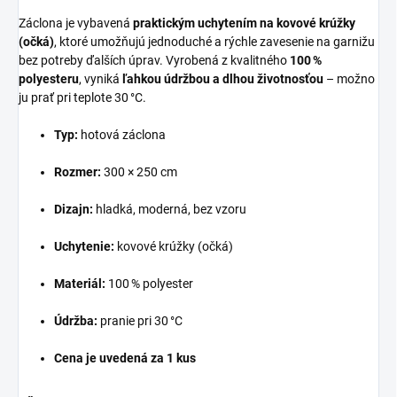
Záclona je vybavená
praktickým uchytením na kovové krúžky
(očká)
, ktoré umožňujú jednoduché a rýchle zavesenie na garnižu
bez potreby ďalších úprav. Vyrobená z kvalitného
100 %
polyesteru
, vyniká
ľahkou údržbou a dlhou životnosťou
– možno
ju prať pri teplote 30 °C.
Typ:
hotová záclona
Rozmer:
300 × 250 cm
Dizajn:
hladká, moderná, bez vzoru
Uchytenie:
kovové krúžky (očká)
Materiál:
100 % polyester
Údržba:
pranie pri 30 °C
Cena je uvedená za 1 kus