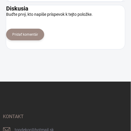
Diskusia
Buďte prvý, kto napíše príspevok k tejto položke.
Pridať komentár
Z
á
p
ä
t
i
KONTAKT
e
topdekor
@
hotmail.sk