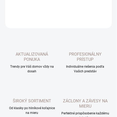
DETAILNÉ INFORMÁCIE
OPÝTAŤ SA
AKTUALIZOVANÁ
PROFESIONÁLNY
PONUKA
PRÍSTUP
Trendy pre Váš domov vždy na
Individuálne riešenia podľa
dosah
Vašich predstáv
ŠIROKÝ SORTIMENT
ZÁCLONY A ZÁVESY NA
MIERU
Od klasiky po hliníkové koľajnice
na mieru
Perfektné prispôsobenie každému