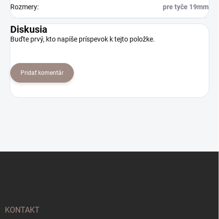
Rozmery
:
pre tyče 19mm
Diskusia
Buďte prvý, kto napíše príspevok k tejto položke.
Pridať komentár
Z
á
p
ä
t
i
KONTAKT