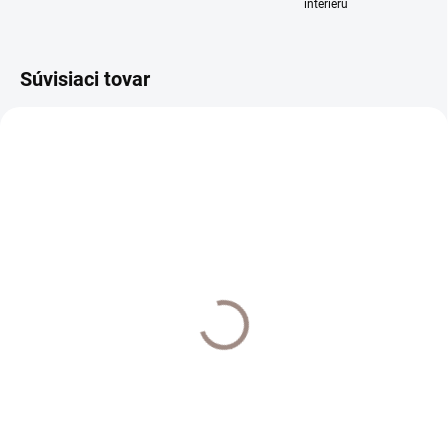
interiéru
Súvisiaci tovar
DODANIE DO 7 DNÍ
UŠIJEME PRE VÁS DO 10 PRAC. DNÍ
Záclona metráž Aden
Vyšívaná záclona Sáva
€11,90
€38,50
od
€9,67 bez DPH
od €31,30 bez DPH
Do košíka
Detail