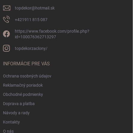
e
topdekor
@
hotmail.sk
+421911 815 087
https://www.facebook.com/profile.php?
id=100076362713297
topdekorzaclony/
INFORMÁCIE PRE VÁS
Ochrana osobných údajov
Reklamačný poriadok
Obchodné podmienky
Doprava a platba
Návody a rady
Kontakty
O nás