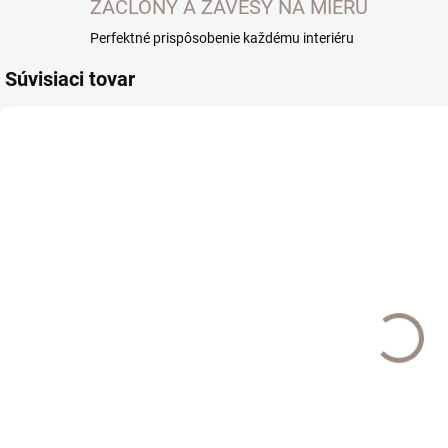
ZÁCLONY A ZÁVESY NA MIERU
Perfektné prispôsobenie každému interiéru
Súvisiaci tovar
EXTERNÝ SKLAD DO
EXTERNÝ SKLAD DO
7 DNÍ
7 DNÍ
Štipec
Háčik do steny
Š
plastový k I
43mm sada
I
profilu 20ks
2ks farba antik
f
farba čerešňa
€11,50
€6,20
€9,35 bez DPH
€5,04 bez DPH
€