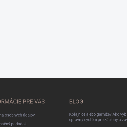
ORMÁCIE PRE VÁS
BLOG
Koľajnice alebo garniže? Ako vyb
na osobných údajov
správny systém pre záclony a zá
mačný poriadok