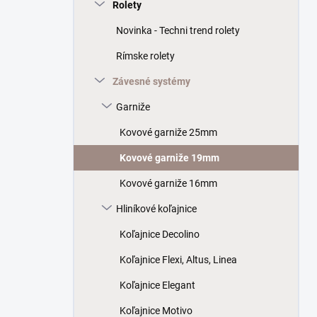
a
Rolety
n
Novinka - Techni trend rolety
e
l
Rímske rolety
Závesné systémy
Garniže
Kovové garniže 25mm
Kovové garniže 19mm
Kovové garniže 16mm
Hliníkové koľajnice
Koľajnice Decolino
Koľajnice Flexi, Altus, Linea
Koľajnice Elegant
Koľajnice Motivo