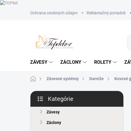
Prejsť
Ochrana osobných údajov
Reklamačný poriadok
na
obsah
ZÁVESY
ZÁCLONY
ROLETY
ZÁ
Domov
Závesné systémy
Garniže
Kovové 
B
Kategórie
o
Preskočiť
č
kategórie
n
Závesy
ý
Záclony
p