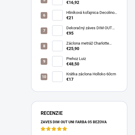
farba biela
€16,92
Hliníková koľajnica Decolino
bronz
€21
Dekoračný záves DIM OUT
Pierot farba 08
€95
nugát/cappuccino
Záclona metráž Charlotte
púdrová
€25,90
Prehoz Luiz
€48,50
Krátka záclona Holloko 60cm
€17
RECENZIE
ZÁVES DIM OUT UNI FARBA 05 BÉŽOVÁ