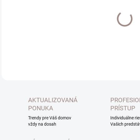
Jedn
EXT
cena
MOŽ
DOR
DETA
AKTUALIZOVANÁ
PROFESI
PONUKA
PRÍSTUP
Trendy pre Váš domov
Individuálne ri
vždy na dosah
Vašich predstá