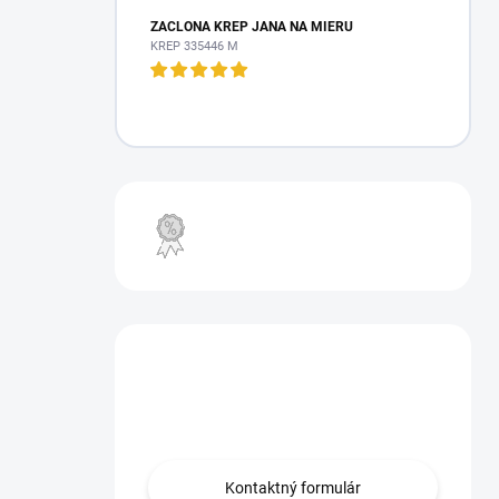
ZÁCLONA KREP JANA NA MIERU
KREP 335446 M
VÝPREDAJ
Máte otázku?
Obráťte sa na nás.
Kontaktný formulár