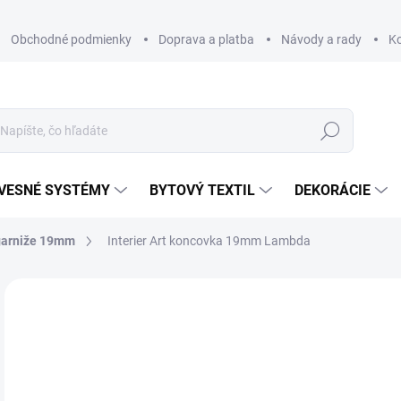
Obchodné podmienky
Doprava a platba
Návody a rady
K
Hľadať
VESNÉ SYSTÉMY
BYTOVÝ TEXTIL
DEKORÁCIE
garniže 19mm
Interier Art koncovka 19mm Lambda
Neohodnotené
Podrobnosti hodnotenia
ZNAČKA
€
€10