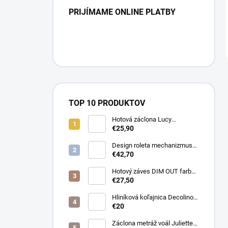
PRIJÍMAME ONLINE PLATBY
TOP 10 PRODUKTOV
Hotová záclona Lucy
300x250cm tunel
€25,90
Design roleta mechanizmus
otvorený farba čierna /bez
€42,70
látky /
Hotový záves DIM OUT farba
cappuccino
€27,50
Hliníková koľajnica Decolino
čierna
€20
Záclona metráž voál Juliette