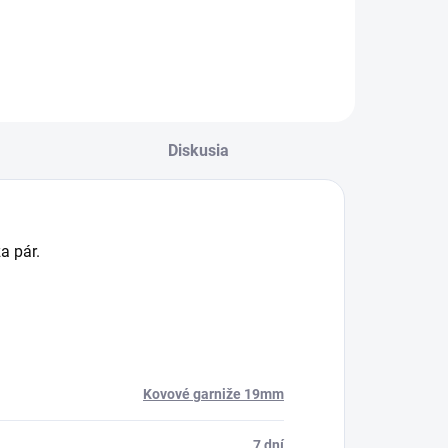
Do košíka
Diskusia
a pár.
Kovové garniže 19mm
7 dní