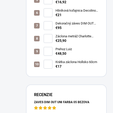
farba biela
€16,92
Hliníková koľajnica Decolino
bronz
€21
Dekoračný záves DIM OUT
Pierot farba 08
€95
nugát/cappuccino
Záclona metráž Charlotte
púdrová
€25,90
Prehoz Luiz
€48,50
Krátka záclona Holloko 60cm
€17
RECENZIE
ZÁVES DIM OUT UNI FARBA 05 BÉŽOVÁ