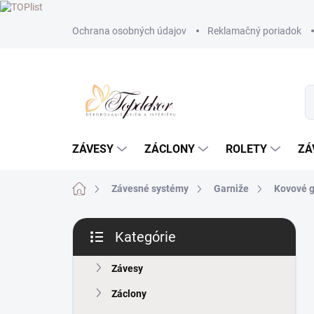
Prejsť
Ochrana osobných údajov
Reklamačný poriadok
na
obsah
ZÁVESY
ZÁCLONY
ROLETY
ZÁ
Domov
Závesné systémy
Garniže
Kovové 
B
Kategórie
o
Preskočiť
č
kategórie
n
Závesy
ý
Záclony
p