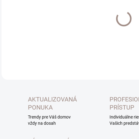
Jedn
EXT
cena
MOŽ
DOR
DETA
AKTUALIZOVANÁ
PROFESI
PONUKA
PRÍSTUP
Trendy pre Váš domov
Individuálne ri
vždy na dosah
Vašich predstá