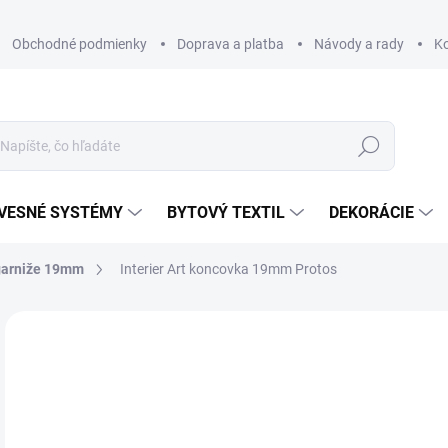
Obchodné podmienky
Doprava a platba
Návody a rady
K
Hľadať
VESNÉ SYSTÉMY
BYTOVÝ TEXTIL
DEKORÁCIE
garniže 19mm
Interier Art koncovka 19mm Protos
Neohodnotené
Podrobnosti hodnotenia
ZNAČKA
€
€23