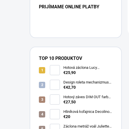
PRIJÍMAME ONLINE PLATBY
TOP 10 PRODUKTOV
Hotová záclona Lucy
300x250cm tunel
€25,90
Design roleta mechanizmus
otvorený farba čierna /bez
€42,70
látky /
Hotový záves DIM OUT farba
cappuccino
€27,50
Hliníková koľajnica Decolino
čierna
€20
Záclona metráž voál Juliette