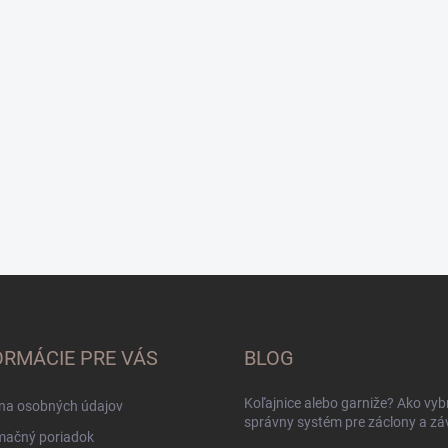
ORMÁCIE PRE VÁS
BLOG
Koľajnice alebo garniže? Ako vyb
na osobných údajov
správny systém pre záclony a zá
mačný poriadok