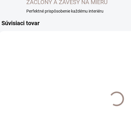
ZÁCLONY A ZÁVESY NA MIERU
Perfektné prispôsobenie každému interiéru
Súvisiaci tovar
EXTERNÝ SKLAD DO
EXTERNÝ SKLAD DO
7 DNÍ
7 DNÍ
Háčik do steny
Háčik do steny
H
20mm sada
43mm sada
2ks farba biela
2ks farba antik
2
€4,20
€6,20
€3,41 bez DPH
€5,04 bez DPH
€