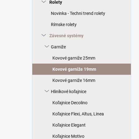
a
Rolety
n
Novinka - Techni trend rolety
e
l
Rímske rolety
Závesné systémy
Garniže
Kovové garniže 25mm
Kovové garniže 19mm
Kovové garniže 16mm
Hliníkové koľajnice
Koľajnice Decolino
Koľajnice Flexi, Altus, Linea
Koľajnice Elegant
Koľajnice Motivo