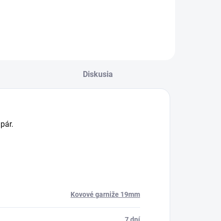
Do košíka
Do košíka
Diskusia
pár.
Kovové garniže 19mm
7 dní