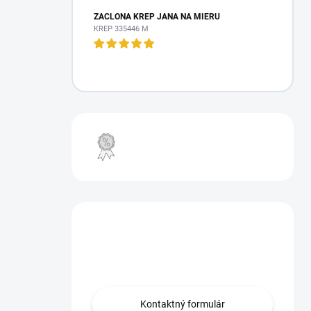
ZÁCLONA KREP JANA NA MIERU
KREP 335446 M
VÝPREDAJ
Máte otázku?
Obráťte sa na nás.
Kontaktný formulár