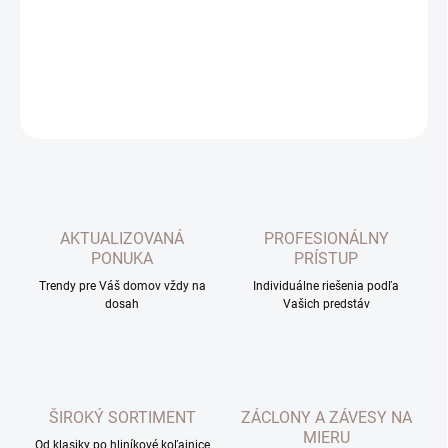
Koncovka k hliníkovým profilom Flexi. Vo farbe biela. Cena za 1ks.
DETAILNÉ INFORMÁCIE
OPÝTAŤ SA
AKTUALIZOVANÁ
PROFESIONÁLNY
PONUKA
PRÍSTUP
Trendy pre Váš domov vždy na
Individuálne riešenia podľa
dosah
Vašich predstáv
ŠIROKÝ SORTIMENT
ZÁCLONY A ZÁVESY NA
MIERU
Od klasiky po hliníkové koľajnice