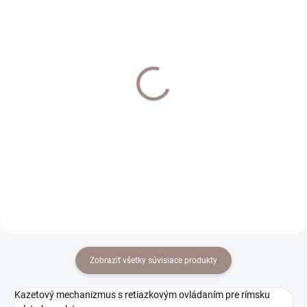
SKLADOM
EXTERNÝ SKLAD DO 7 DNÍ
Spiral háčik k drážkovým
Háčik do steny 43mm
tyčiam 20ks
sada 2ks farba antik
€2
€6,20
€1,63 bez DPH
€5,04 bez DPH
Do košíka
Do košíka
Zobraziť všetky súvisiace produkty
Kazetový mechanizmus s retiazkovým ovládaním pre rímsku