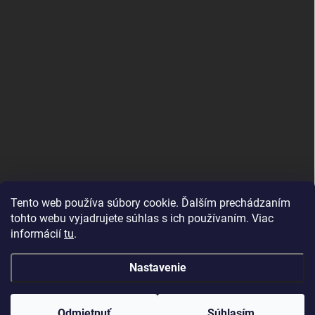
Tento web používa súbory cookie. Ďalším prechádzaním
tohto webu vyjadrujete súhlas s ich používaním. Viac
informácií
tu
.
Nastavenie
Copyright 2026
Topdekor.sk
. Všetky práva vyhradené.
Created by Gaelta
Odmietnuť
Súhlasím