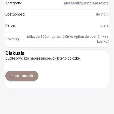
Kategória
:
Mechanizmus rímska roleta
Dostupnosť
:
do 7 dní
Farba
:
biela
šírka do 100cm /presnú šírku vpíšte do poznámky v
Rozmery
:
košíku/
Diskusia
Buďte prvý, kto napíše príspevok k tejto položke.
Pridať komentár