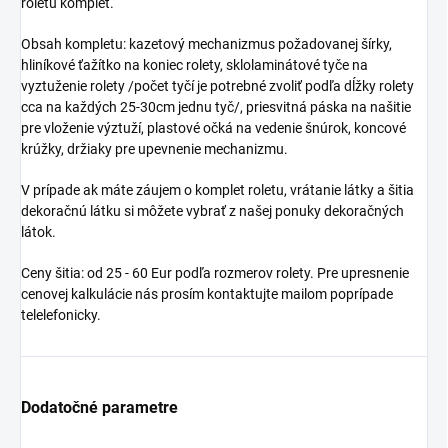
roletu komplet.
Obsah kompletu: kazetový mechanizmus požadovanej šírky,
hliníkové ťažítko na koniec rolety, sklolaminátové tyče na
vyztuženie rolety /počet tyčí je potrebné zvoliť podľa dĺžky rolety
cca na každých 25-30cm jednu tyč/, priesvitná páska na našitie
pre vloženie výztuží, plastové očká na vedenie šnúrok, koncové
krúžky, držiaky pre upevnenie mechanizmu.
V prípade ak máte záujem o komplet roletu, vrátanie látky a šitia
dekoračnú látku si môžete vybrať z našej ponuky dekoračných
látok.
Ceny šitia: od 25 - 60 Eur podľa rozmerov rolety. Pre upresnenie
cenovej kalkulácie nás prosím kontaktujte mailom poprípade
telelefonicky.
Dodatočné parametre