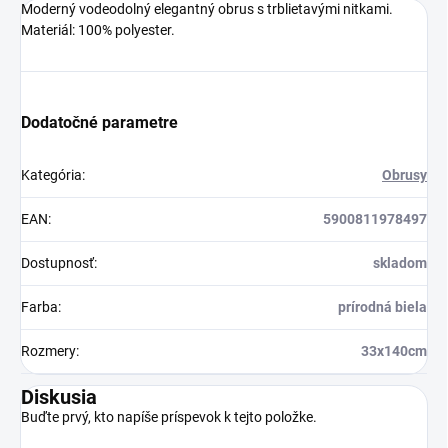
Moderný vodeodolný elegantný obrus s trblietavými nitkami.
Materiál: 100% polyester.
Dodatočné parametre
Kategória
:
Obrusy
EAN
:
5900811978497
Dostupnosť
:
skladom
Farba
:
prírodná biela
Rozmery
:
33x140cm
Diskusia
Buďte prvý, kto napíše príspevok k tejto položke.