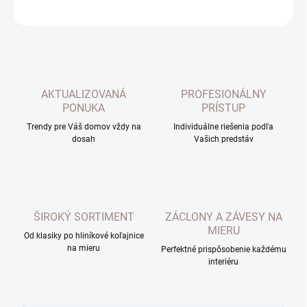
OPÝTAŤ SA
AKTUALIZOVANÁ
PROFESIONÁLNY
PONUKA
PRÍSTUP
Trendy pre Váš domov vždy na
Individuálne riešenia podľa
dosah
Vašich predstáv
ŠIROKÝ SORTIMENT
ZÁCLONY A ZÁVESY NA
MIERU
Od klasiky po hliníkové koľajnice
na mieru
Perfektné prispôsobenie každému
interiéru