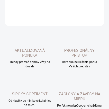
DETAILNÉ INFORMÁCIE
OPÝTAŤ SA
AKTUALIZOVANÁ
PROFESIONÁLNY
PONUKA
PRÍSTUP
Trendy pre Váš domov vždy na
Individuálne riešenia podľa
dosah
Vašich predstáv
ŠIROKÝ SORTIMENT
ZÁCLONY A ZÁVESY NA
MIERU
Od klasiky po hliníkové koľajnice
na mieru
Perfektné prispôsobenie každému