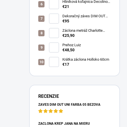
Hliníková koľajnica Decolino
bronz
€21
Dekoračný záves DIM OUT
Pierot farba 08
€95
nugát/cappuccino
Záclona metráž Charlotte
púdrová
€25,90
Prehoz Luiz
€48,50
Krátka záclona Holloko 60cm
€17
RECENZIE
ZÁVES DIM OUT UNI FARBA 05 BÉŽOVÁ
ZÁCLONA KREP JANA NA MIERU