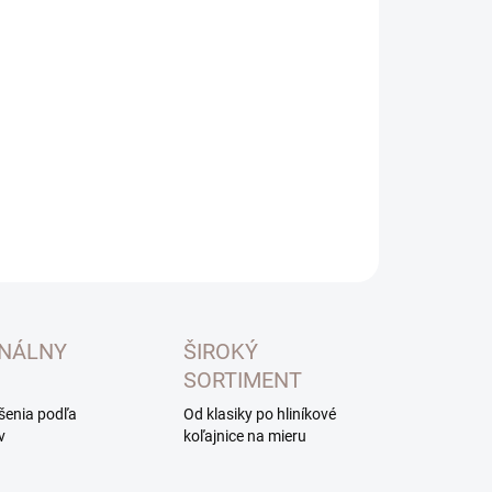
otková
LADOM
:
NOSTI
UČENIA
−
+
Pridať do košíka
ILNÉ INFORMÁCIE
OPÝTAŤ SA
ONÁLNY
ŠIROKÝ
SORTIMENT
ešenia podľa
Od klasiky po hliníkové
v
koľajnice na mieru