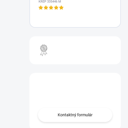
KREP 335446 M
VÝPREDAJ
Máte otázku?
Obráťte sa na nás.
Kontaktný formulár