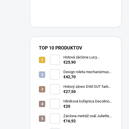
TOP 10 PRODUKTOV
Hotová záclona Lucy
300x250cm tunel
€25,90
Design roleta mechanizmus
otvorený farba čierna /bez
€42,70
látky /
Hotový záves DIM OUT farba
cappuccino
€27,50
Hliníková koľajnica Decolino
čierna
€20
Záclona metráž voál Juliette
farba biela
€16,92