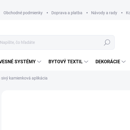
Obchodné podmienky
Doprava a platba
Návody a rady
K
Hľadať
VESNÉ SYSTÉMY
BYTOVÝ TEXTIL
DEKORÁCIE
sivý kamienková aplikácia
Neohodnotené
Podrobnosti hodnotenia
ZNAČKA
€
€13