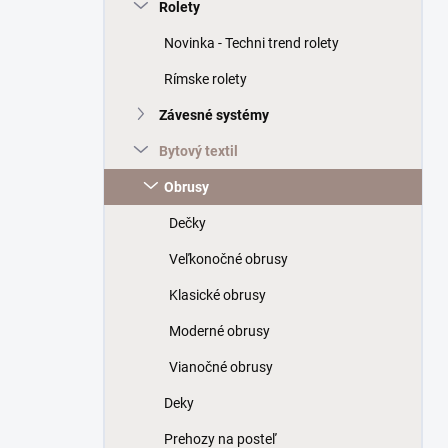
a
Rolety
n
Novinka - Techni trend rolety
e
l
Rímske rolety
Závesné systémy
Bytový textil
Obrusy
Dečky
Veľkonočné obrusy
Klasické obrusy
Moderné obrusy
Vianočné obrusy
Deky
Prehozy na posteľ