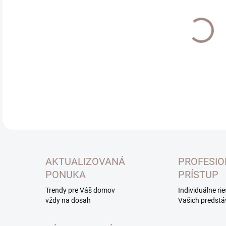
Jedn
SK
cena
MOŽ
DOR
DETA
AKTUALIZOVANÁ
PROFESI
PONUKA
PRÍSTUP
Trendy pre Váš domov
Individuálne ri
vždy na dosah
Vašich predstá