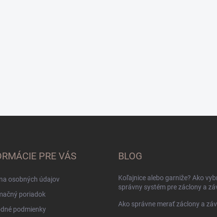
ORMÁCIE PRE VÁS
BLOG
Koľajnice alebo garniže? Ako vyb
na osobných údajov
správny systém pre záclony a zá
mačný poriadok
Ako správne merať záclony a zá
dné podmienky