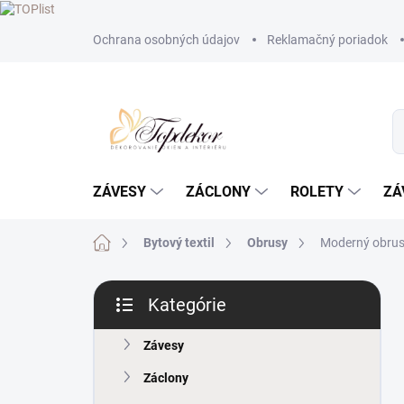
Prejsť
Ochrana osobných údajov
Reklamačný poriadok
na
obsah
ZÁVESY
ZÁCLONY
ROLETY
ZÁ
Domov
Bytový textil
Obrusy
Moderný obrus 
B
Kategórie
o
Preskočiť
č
kategórie
n
Závesy
ý
Záclony
p