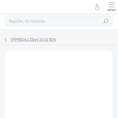
Prejsť
na
obsah
Hľadať
VÝPREDAJ Zľavy 20 až 50%
Neohodnotené
Podrobnosti hodnotenia