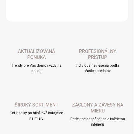
OPÝTAŤ SA
AKTUALIZOVANÁ
PROFESIONÁLNY
PONUKA
PRÍSTUP
Trendy pre Váš domov vždy na
Individuálne riešenia podľa
dosah
Vašich predstáv
ŠIROKÝ SORTIMENT
ZÁCLONY A ZÁVESY NA
MIERU
Od klasiky po hliníkové koľajnice
na mieru
Perfektné prispôsobenie každému
interiéru