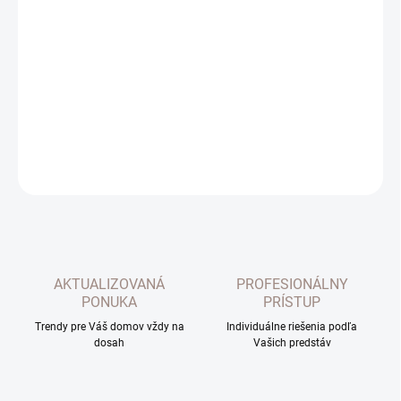
−
+
Pridať do košíka
Paramit oliovník dlhý. Dĺžka 29cm. Farba oranžová. Materiál:
keramika.
DETAILNÉ INFORMÁCIE
OPÝTAŤ SA
AKTUALIZOVANÁ
PROFESIONÁLNY
PONUKA
PRÍSTUP
Trendy pre Váš domov vždy na
Individuálne riešenia podľa
dosah
Vašich predstáv