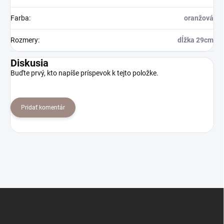
Farba
:
oranžová
Rozmery
:
dĺžka 29cm
Diskusia
Buďte prvý, kto napíše príspevok k tejto položke.
Pridať komentár
Z
á
p