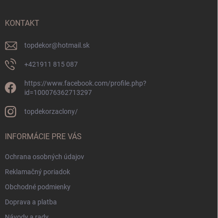
ä
t
i
KONTAKT
e
topdekor
@
hotmail.sk
+421911 815 087
https://www.facebook.com/profile.php?
id=100076362713297
topdekorzaclony/
INFORMÁCIE PRE VÁS
Ochrana osobných údajov
Reklamačný poriadok
Obchodné podmienky
Doprava a platba
Návody a rady