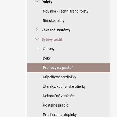
a
Rolety
n
Novinka - Techni trend rolety
e
l
Rímske rolety
Závesné systémy
Bytový textil
Obrusy
Deky
Prehozy na posteľ
Kúpelňové predložky
Uteráky, kuchynské utierky
Dekoračné vankúše
Posteľné prádlo
Prestierania, doplnky