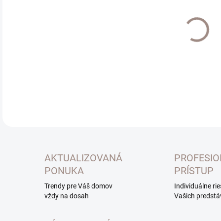
Jedn
EXT
cena
MOŽ
DOR
DETA
AKTUALIZOVANÁ
PROFESI
PONUKA
PRÍSTUP
Trendy pre Váš domov
Individuálne ri
vždy na dosah
Vašich predstá