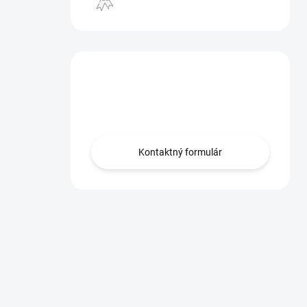
Máte otázku?
Obráťte sa na nás.
Kontaktný formulár