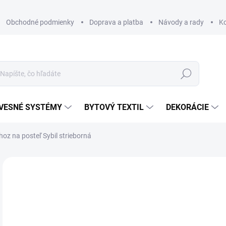
Obchodné podmienky
Doprava a platba
Návody a rady
K
Hľadať
VESNÉ SYSTÉMY
BYTOVÝ TEXTIL
DEKORÁCIE
hoz na posteľ Sybil strieborná
Neohodnotené
Podrobnosti hodnotenia
ZNAČKA
€
€73