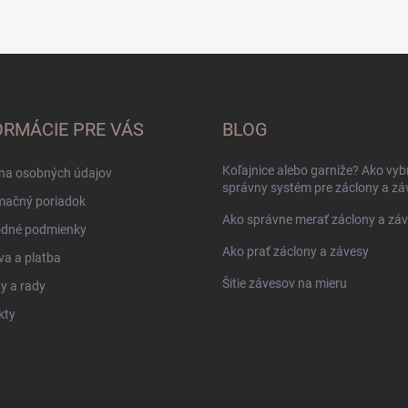
ORMÁCIE PRE VÁS
BLOG
Koľajnice alebo garniže? Ako vyb
na osobných údajov
správny systém pre záclony a zá
mačný poriadok
Ako správne merať záclony a zá
dné podmienky
Ako prať záclony a závesy
a a platba
Šitie závesov na mieru
y a rady
kty