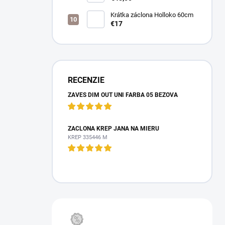
Krátka záclona Holloko 60cm
€17
RECENZIE
ZÁVES DIM OUT UNI FARBA 05 BÉŽOVÁ
ZÁCLONA KREP JANA NA MIERU
KREP 335446 M
VÝPREDAJ