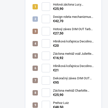
Hotová záclona Lucy
300x250cm tunel
€25,90
Design roleta mechanizmus
otvorený farba čierna /bez
€42,70
látky /
Hotový záves DIM OUT farba
cappuccino
€27,50
Hliníková koľajnica Decolino
čierna
€20
Záclona metráž voál Juliette
farba biela
€16,92
Hliníková koľajnica Decolino
bronz
€21
Dekoračný záves DIM OUT
Pierot farba 08
€95
nugát/cappuccino
Záclona metráž Charlotte
púdrová
€25,90
Prehoz Luiz
€48,50