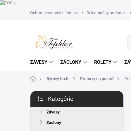
Prejsť
Ochrana osobných údajov
Reklamačný poriadok
na
obsah
ZÁVESY
ZÁCLONY
ROLETY
ZÁ
Domov
Bytový textil
Prehozy na posteľ
Pre
B
Kategórie
o
Preskočiť
č
kategórie
n
Závesy
ý
Záclony
p