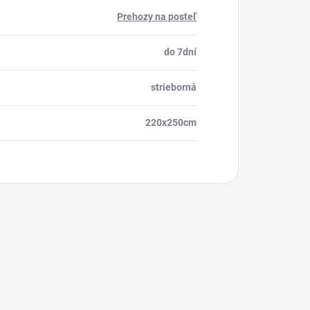
Prehozy na posteľ
do 7dní
strieborná
220x250cm