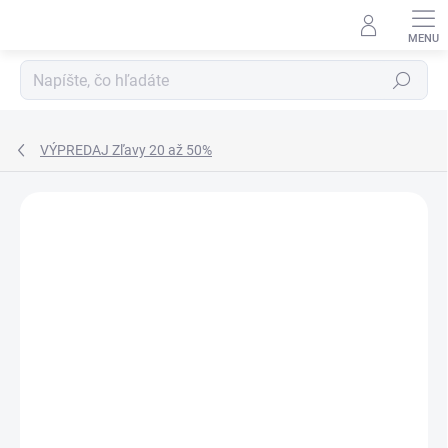
Prejsť
na
obsah
Hľadať
VÝPREDAJ Zľavy 20 až 50%
Neohodnotené
Podrobnosti hodnotenia
ZNAČKA:
EUROFIRANY