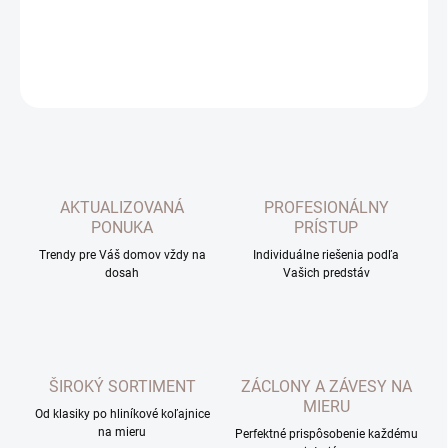
DETAILNÉ INFORMÁCIE
OPÝTAŤ SA
AKTUALIZOVANÁ
PROFESIONÁLNY
PONUKA
PRÍSTUP
Trendy pre Váš domov vždy na
Individuálne riešenia podľa
dosah
Vašich predstáv
ŠIROKÝ SORTIMENT
ZÁCLONY A ZÁVESY NA
MIERU
Od klasiky po hliníkové koľajnice
na mieru
Perfektné prispôsobenie každému