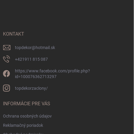
Z
á
p
ä
t
i
KONTAKT
e
topdekor
@
hotmail.sk
+421911 815 087
https://www.facebook.com/profile.php?
id=100076362713297
topdekorzaclony/
INFORMÁCIE PRE VÁS
Ochrana osobných údajov
Reklamačný poriadok