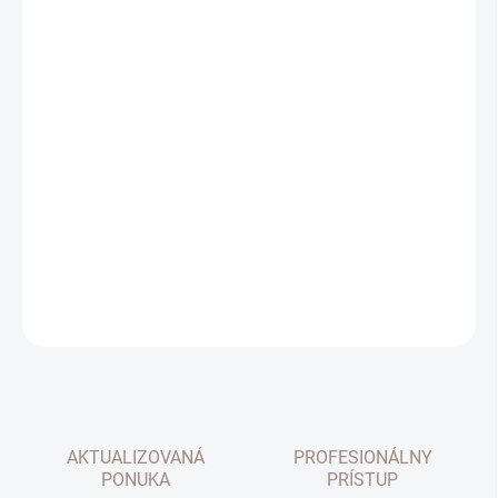
cena:
DĹŽKA
ŠÍRKA
MOŽNOSTI DORUČENIA
−
+
Pridať do košíka
DETAILNÉ INFORMÁCIE
OPÝTAŤ SA
AKTUALIZOVANÁ
PROFESIONÁLNY
PONUKA
PRÍSTUP