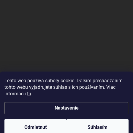
Tento web používa súbory cookie. Ďalším prechádzaním
tohto webu vyjadrujete súhlas s ich používaním. Viac
informácií
tu
.
Nastavenie
Copyright 2026
Topdekor.sk
. Všetky práva vyhradené.
Created by Gaelta
Odmietnuť
Súhlasím