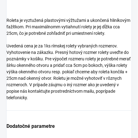
Roleta je vyztužená plastovými výžtužami a ukončená hliníkovým
ťažítkom. Pri maximálnomm vytiahnutí rolety je jej dĺžka cca
25cm, čo je potrebné zohľadniť pri umiestnení rolety.
Uvedená cena je za 1ks rímskej rolety vybraných rozmerov.
Vyhotovenie na zákazku. Presný hotový rozmer rolety uveďte do
poznámky v košíku. Pre výpočet rozmeru rolety je potrebné merať
šírku okenného otvoru a pridať cca 5cm po bokoch, výška rolety
výška okenného otvoru resp. pokiaľ chceme aby roleta končila +
25cm nad okenný otvor. Roletu je možné vyhotoviť v rôznych
rozmeroch. V prípade záujmu o iný rozmer ako je uvedený v
popise nás kontaktujte prostredníctvom mailu, poprípade
telefonicky.
Dodatočné parametre