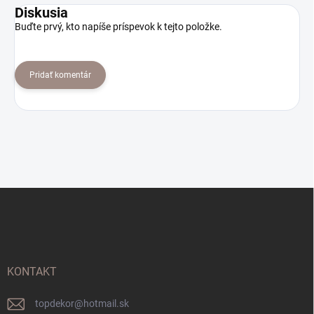
Diskusia
Buďte prvý, kto napíše príspevok k tejto položke.
Pridať komentár
Z
á
p
ä
t
i
KONTAKT
e
topdekor
@
hotmail.sk