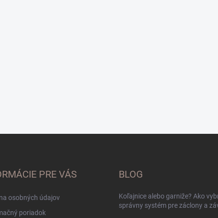
ORMÁCIE PRE VÁS
BLOG
Koľajnice alebo garniže? Ako vyb
na osobných údajov
správny systém pre záclony a zá
mačný poriadok