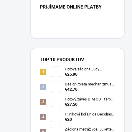
PRIJÍMAME ONLINE PLATBY
TOP 10 PRODUKTOV
Hotová záclona Lucy
300x250cm tunel
€25,90
Design roleta mechanizmus
otvorený farba čierna /bez
€42,70
látky /
Hotový záves DIM OUT farba
cappuccino
€27,50
Hliníková koľajnica Decolino
čierna
€20
Záclona metráž voál Juliette