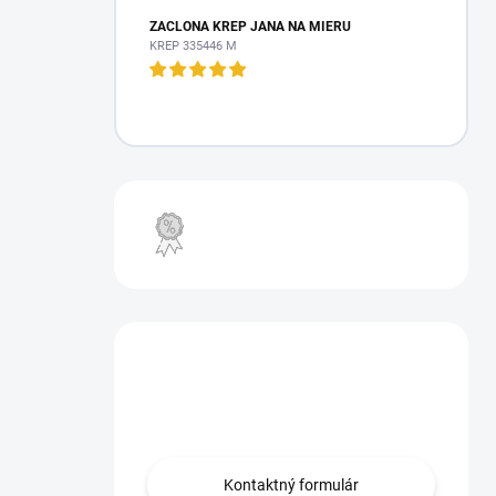
ZÁCLONA KREP JANA NA MIERU
KREP 335446 M
VÝPREDAJ
Máte otázku?
Obráťte sa na nás.
Kontaktný formulár