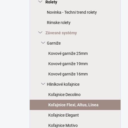
a
Rolety
n
Novinka - Techni trend rolety
e
l
Rímske rolety
Závesné systémy
Garniže
Kovové garniže 25mm
Kovové garniže 19mm
Kovové garniže 16mm
Hliníkové koľajnice
Koľajnice Decolino
Koľajnice Flexi, Altus, Linea
Koľajnice Elegant
Koľajnice Motivo