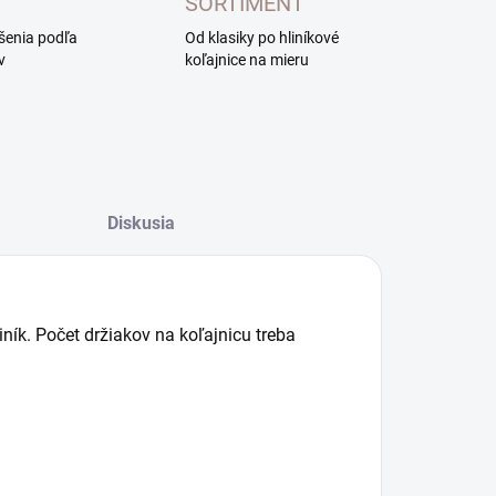
SORTIMENT
ešenia podľa
Od klasiky po hliníkové
v
koľajnice na mieru
Diskusia
liník. Počet držiakov na koľajnicu treba