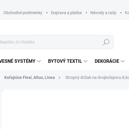
Obchodné podmienky
Doprava a platba
Návody a rady
K
Hľadať
VESNÉ SYSTÉMY
BYTOVÝ TEXTIL
DEKORÁCIE
Koľajnice Flexi, Altus, Linea
Stropný držiak na dvojkoľajnicu 8,
Neohodnotené
Podrobnosti hodnotenia
ZNAČKA
€
€2,