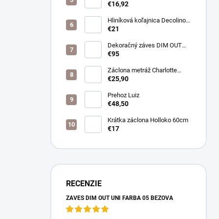
farba biela
€16,92
Hliníková koľajnica Decolino
bronz
€21
Dekoračný záves DIM OUT
Pierot farba 08
€95
nugát/cappuccino
Záclona metráž Charlotte
púdrová
€25,90
Prehoz Luiz
€48,50
Krátka záclona Holloko 60cm
€17
RECENZIE
ZÁVES DIM OUT UNI FARBA 05 BÉŽOVÁ