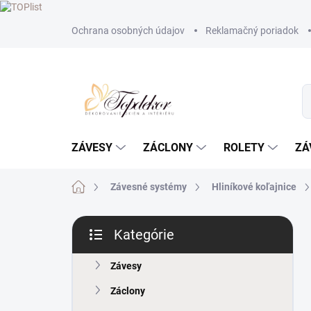
Prejsť
Ochrana osobných údajov
Reklamačný poriadok
na
obsah
ZÁVESY
ZÁCLONY
ROLETY
ZÁ
Domov
Závesné systémy
Hliníkové koľajnice
B
Kategórie
o
Preskočiť
č
kategórie
n
Závesy
ý
Záclony
p