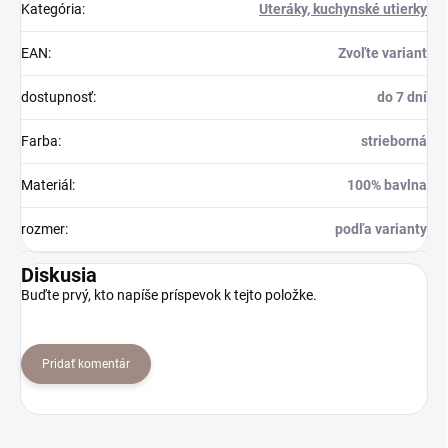
Kategória
:
Uteráky, kuchynské utierky
EAN
:
Zvoľte variant
dostupnosť
:
do 7 dní
Farba
:
strieborná
Materiál
:
100% bavlna
rozmer
:
podľa varianty
Diskusia
Buďte prvý, kto napíše príspevok k tejto položke.
Pridať komentár