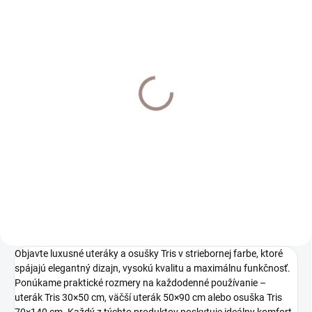
SKLADOM
SKLADOM
Prestieranie sada v
V&A korkové
darčekovom balení
prestieranie sada 6ks
€8,68
€19,90
€7,06 bez DPH
€16,18 bez DPH
Do košíka
Do košíka
Objavte luxusné uteráky a osušky Tris v striebornej farbe, ktoré
spájajú elegantný dizajn, vysokú kvalitu a maximálnu funkčnosť.
Ponúkame praktické rozmery na každodenné používanie –
uterák Tris 30×50 cm, väčší uterák 50×90 cm alebo osuška Tris
70×140 cm. Každý z týchto produktov poskytuje ideálny komfort