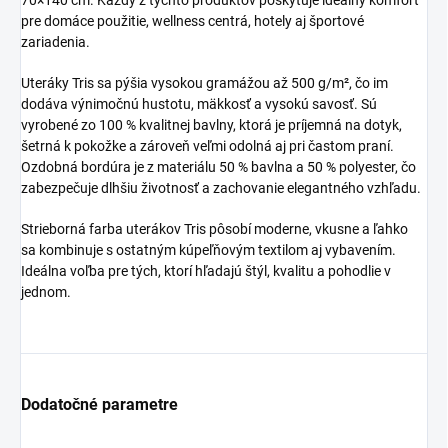
pre domáce použitie, wellness centrá, hotely aj športové
zariadenia.
Uteráky Tris sa pýšia vysokou gramážou až 500 g/m², čo im
dodáva výnimočnú hustotu, mäkkosť a vysokú savosť. Sú
vyrobené zo 100 % kvalitnej bavlny, ktorá je príjemná na dotyk,
šetrná k pokožke a zároveň veľmi odolná aj pri častom praní.
Ozdobná bordúra je z materiálu 50 % bavlna a 50 % polyester, čo
zabezpečuje dlhšiu životnosť a zachovanie elegantného vzhľadu.
Strieborná farba uterákov Tris pôsobí moderne, vkusne a ľahko
sa kombinuje s ostatným kúpeľňovým textilom aj vybavením.
Ideálna voľba pre tých, ktorí hľadajú štýl, kvalitu a pohodlie v
jednom.
Dodatočné parametre