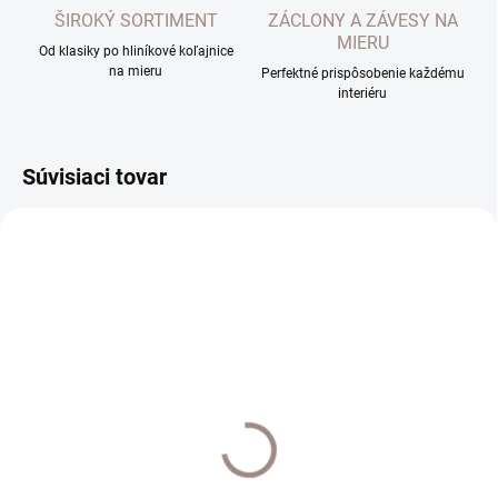
ŠIROKÝ SORTIMENT
ZÁCLONY A ZÁVESY NA
MIERU
Od klasiky po hliníkové koľajnice
na mieru
Perfektné prispôsobenie každému
interiéru
Súvisiaci tovar
SKLADOM
SKLADOM
Prestieranie sada v
V&A korkové
darčekovom balení
prestieranie sada 6ks
€8,68
€19,90