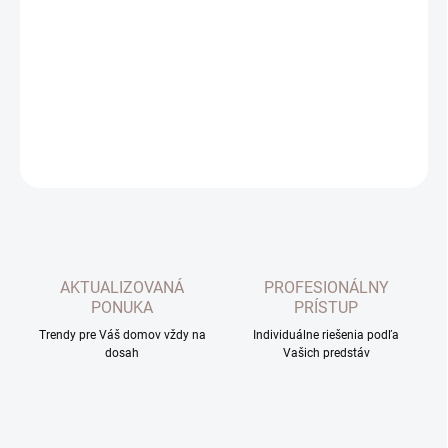
Kvalitné uteráky vysokej gramáže. Materiál: 100% bavlna
DETAILNÉ INFORMÁCIE
OPÝTAŤ SA
AKTUALIZOVANÁ
PROFESIONÁLNY
PONUKA
PRÍSTUP
Trendy pre Váš domov vždy na
Individuálne riešenia podľa
dosah
Vašich predstáv