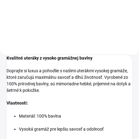
€7,06 bez DPH
€16,18 bez DPH
Do košíka
Do košíka
Kvalitné uteráky z vysoko gramážnej bavlny
Doprajte si luxus a pohodlie s našimi uterákmi vysokej gramáže,
ktoré zaručujú maximálnu savosť a dlhú životnosť. Vyrobené zo
100% prírodnej bavlny, sú mimoriadne hebké, príjemné na dotyk a
šetrné k pokožke.
Vlastnosti:
Materiál: 100% bavlna
Vysoká gramáž pre lepšiu savosť a odolnosť