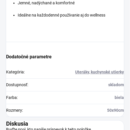
Jemné, nadýchané a komfortné
Ideálne na každodenné používanie aj do wellness
Dodatočné parametre
Kategória
:
Uteráky, kuchynské utierky
Dostupnosť
:
skladom
Farba
:
biela
Rozmery
:
50x90cm
Diskusia
Buďte prvý, kto napíše príspevok k tejto položke.