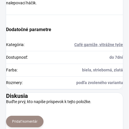
nalepovací háčik.
Dodatočné parametre
Kategória
:
Café garniže, vitrážne tyče
Dostupnosť
:
do 7dní
Farba
:
biela, strieborná, zlatá
Rozmery
:
podľa zvoleného variantu
Diskusia
Buďte prvý, kto napíše príspevok k tejto položke.
Pridať komentár