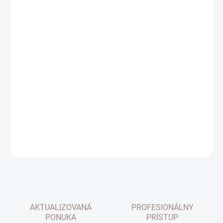
cena:
GARNÍŽE FARBA
ROZMERY
VITRÁŽNYCH TYČÍ
MOŽNOSTI DORUČENIA
−
+
Pridať do košíka
DETAILNÉ INFORMÁCIE
OPÝTAŤ SA
AKTUALIZOVANÁ
PROFESIONÁLNY
PONUKA
PRÍSTUP