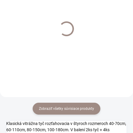
EXTERNÝ SKLAD DO 7 DNÍ
EXTERNÝ SKLAD DO 7 DNÍ
Štipec Klasik k I profilu
Háčik do steny 29mm
20ks farba biela
sada 2ks farba mat
chrom
€9,50
€5,20
€7,72 bez DPH
€4,23 bez DPH
Do košíka
Do košíka
Zobraziť všetky súvisiace produkty
Klasická vitrážna tyč rozťahovacia v štyroch rozmeroch 40-70cm,
60-110cm, 80-150cm, 100-180cm. V balení 2ks tyč + 4ks