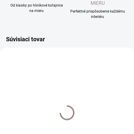
MIERU
Od klasiky po hliníkové koľajnice
na mieru
Perfektné prispôsobenie každému
interiéru
Súvisiaci tovar
VYPREDANÉ
UŠIJEME PRE VÁS DO 10 PRAC. DNÍ
Záclona Linea
Záclona Princessa
€34,80
€36
od
€28,29 bez DPH
od €29,27 bez DPH