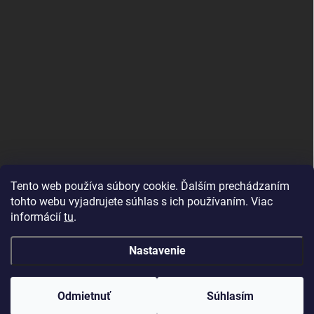
Tento web používa súbory cookie. Ďalším prechádzaním
tohto webu vyjadrujete súhlas s ich používaním. Viac
informácií
tu
.
Nastavenie
Copyright 2026
Topdekor.sk
. Všetky práva vyhradené.
Created by Gaelta
Odmietnuť
Súhlasím
Vytvoril Shoptet