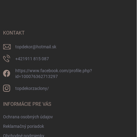
á
p
ä
t
i
KONTAKT
e
topdekor
@
hotmail.sk
+421911 815 087
https://www.facebook.com/profile.php?
id=100076362713297
topdekorzaclony/
INFORMÁCIE PRE VÁS
Ochrana osobných údajov
Reklamačný poriadok
Obchodné podmienky