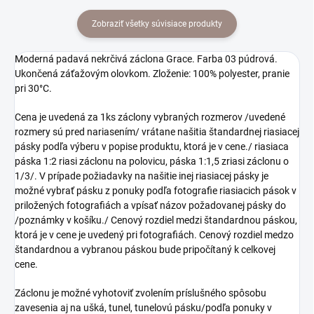
Zobraziť všetky súvisiace produkty
Moderná padavá nekrčivá záclona Grace. Farba 03 púdrová.
Ukončená záťažovým olovkom. Zloženie: 100% polyester, pranie
pri 30°C.
Cena je uvedená za 1ks záclony vybraných rozmerov /uvedené
rozmery sú pred nariasením/ vrátane našitia štandardnej riasiacej
pásky podľa výberu v popise produktu, ktorá je v cene./ riasiaca
páska 1:2 riasi záclonu na polovicu, páska 1:1,5 zriasi záclonu o
1/3/. V prípade požiadavky na našitie inej riasiacej pásky je
možné vybrať pásku z ponuky podľa fotografie riasiacich pások v
priložených fotografiách a vpísať názov požadovanej pásky do
/poznámky v košíku./ Cenový rozdiel medzi štandardnou páskou,
ktorá je v cene je uvedený pri fotografiách. Cenový rozdiel medzo
štandardnou a vybranou páskou bude pripočítaný k celkovej
cene.
Záclonu je možné vyhotoviť zvolením príslušného spôsobu
zavesenia aj na ušká, tunel, tunelovú pásku/podľa ponuky v