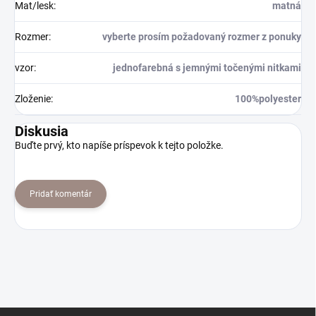
Mat/lesk
:
matná
Rozmer
:
vyberte prosím požadovaný rozmer z ponuky
vzor
:
jednofarebná s jemnými točenými nitkami
Zloženie
:
100%polyester
Diskusia
Buďte prvý, kto napíše príspevok k tejto položke.
Pridať komentár
Z